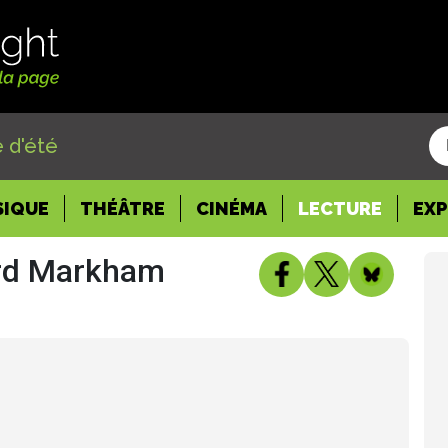
 d'été
SIQUE
THÉÂTRE
CINÉMA
LECTURE
EX
rd Markham