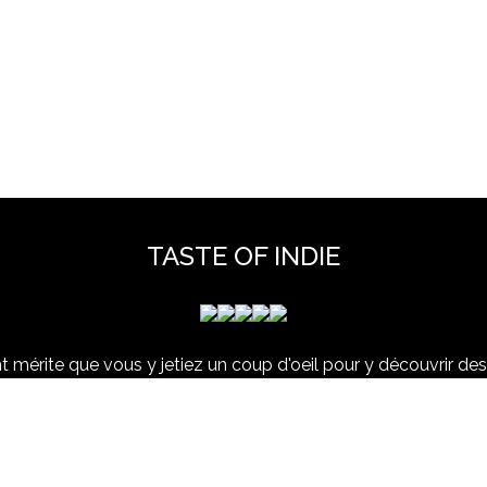
TASTE OF INDIE
 mérite que vous y jetiez un coup d'oeil pour y découvrir des 
et hors scène, déjà vues dans nos colonnes ou pas ...
www.tasteofindie.com