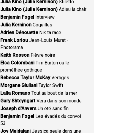
Julia Kino (Julia Kerninon)
Stiletto
Julia Kino (Julia Kerninon)
Adieu la chair
Benjamin Fogel
Interview
Julia Kerninon
Coquilles
Adrien Dénouette
Nik ta race
Frank Loriou
Jean-Louis Murat -
Photorama
Keith Rosson
Fièvre noire
Elsa Colombani
Tim Burton ou le
prométhée gothique
Rebecca Taylor McKay
Vertiges
Morgane Giuliani
Taylor Swift
Lalla Romano
Tout au bout de la mer
Gary Shteyngart
Vera dans son monde
Joseph d'Anvers
Un été sans fin
Benjamin Fogel
Les évadés du convoi
53
Joy Majdalani
Jessica seule dans une