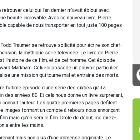
retrouver celui qui l’an dernier m’avait ébloui avec,
’une beauté incroyable. Avec ce nouveau livre, Pierre
able capable de nous transporter en tout juste 100 pages
 Todd Traumer se retrouve sollicité pour écrire son chef-
mension, la mythique série télévisée. Le livre de Pierre
 l’histoire de ce film, et de cet homme. Cet épisode
ward Markham. Celui-ci possède un pouvoir particulier
réalise une mission qui tourne mal et entraîne des morts.
e l’ultime épisode d’une série des sixties qu’il a
in des années 80. Et cela nous donne un livre surprenant,
connaît l’auteur. Les quatre premières pages défilent
tre images formant un compte à rebours nous annonçant
ilm mais qu’on sera le film. Drôle de début, me direz-
on a entre les mains.
prenant mais non plus d’une immense originalité. Le