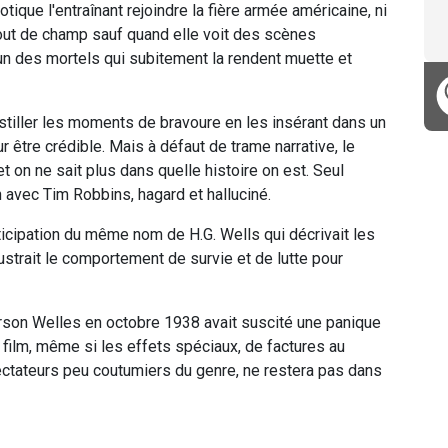
riotique l'entraînant rejoindre la fière armée américaine, ni
t bout de champ sauf quand elle voit des scènes
n des mortels qui subitement la rendent muette et
istiller les moments de bravoure en les insérant dans un
r être crédible. Mais à défaut de trame narrative, le
t on ne sait plus dans quelle histoire on est. Seul
n avec Tim Robbins, hagard et halluciné.
ticipation du même nom de H.G. Wells qui décrivait les
strait le comportement de survie et de lutte pour
Orson Welles en octobre 1938 avait suscité une panique
 film, même si les effets spéciaux, de factures au
ectateurs peu coutumiers du genre, ne restera pas dans