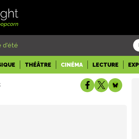
 d'été
SIQUE
THÉÂTRE
CINÉMA
LECTURE
EX
s