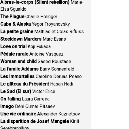
A bras-le-corps (Silent rebellion)
Marie-
Elsa Sgualdo
The Plague
Charlie Polinger
Cuba & Alaska
Yegor Troyanovsky
La petite graine
Mathias et Colas Rifkiss
Steeldown Murders
Marc Evans
Love on trial
Kôji Fukada
Pédale rurale
Antoine Vasquez
Woman and child
Saeed Roustaee
La famile Addams
Barry Sonnenfeld
Les Immortelles
Caroline Deruas Peano
Le gâteau du Président
Hasan Hadi
Le Sud (El sur)
Victor Erice
On falling
Laura Carreira
Imago
Déni Oumar Pitsaev
Une vie ordinaire
Alexander Kuznetsov
La disparition de Josef Mengele
Kirill
Serebrennikov