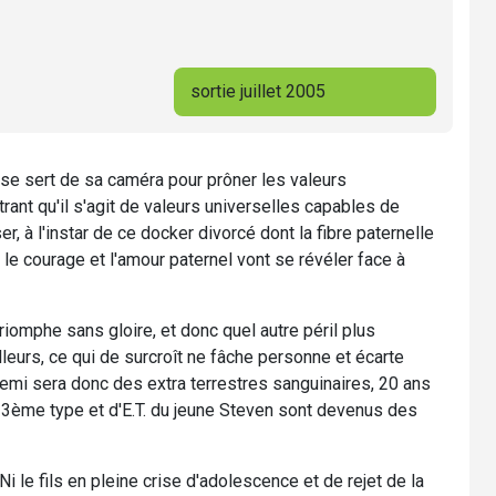
sortie juillet 2005
g se sert de sa caméra pour prôner les valeurs
trant qu'il s'agit de valeurs universelles capables de
r, à l'instar de ce docker divorcé dont la fibre paternelle
 le courage et l'amour paternel vont se révéler face à
riomphe sans gloire, et donc quel autre péril plus
leurs, ce qui de surcroît ne fâche personne et écarte
nnemi sera donc des extra terrestres sanguinaires, 20 ans
 3ème type et d'E.T. du jeune Steven sont devenus des
i le fils en pleine crise d'adolescence et de rejet de la