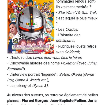
hommages rendus sont-
ils vraiment mérités ?
-
Star Wars
VS.
Star Trek
,
c’est lequel le plus mieux
?
- Les
Crados,
- L’histoire des
Minikeums
,
- Rubriques jouets rétros
avec
Goldorak
,
- L’histoire des
Livres dont vous êtes le héros
,
- L’incroyable histoire des noms
Pokémon
(avec
Julien
Bardakoff
),
- L’interview portrait "légende" :
Satoru Okada
(
Game
Boy
,
Game & Watch
, etc.),
- Le making-of
Ulysse 31
.
Au niveau des auteurs, on retrouve également de belles
plumes :
Florent Gorges
,
Jean-Baptiste Pollien
,
Joris