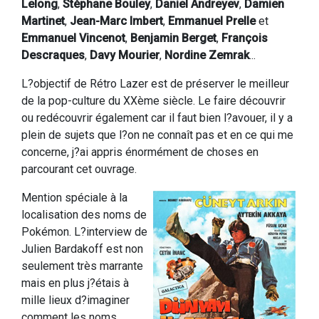
Lelong
,
Stéphane Bouley
,
Daniel Andreyev
,
Damien
Martinet
,
Jean-Marc Imbert
,
Emmanuel Prelle
et
Emmanuel Vincenot
,
Benjamin Berget
,
François
Descraques
,
Davy Mourier
,
Nordine Zemrak
...
L?objectif de Rétro Lazer est de préserver le meilleur
de la pop-culture du XXème siècle. Le faire découvrir
ou redécouvrir également car il faut bien l?avouer, il y a
plein de sujets que l?on ne connaît pas et en ce qui me
concerne, j?ai appris énormément de choses en
parcourant cet ouvrage.
Mention spéciale à la
localisation des noms de
Pokémon. L?interview de
Julien Bardakoff est non
seulement très marrante
mais en plus j?étais à
mille lieux d?imaginer
comment les noms