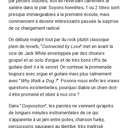
par petites touches, soit en reversant carrément la
salière dans le plat. Soyons honnêtes, 1 ou 2 titres sont
presque immangeables à la première écoute, mais
commencent à devenir intéressants passée la surprise
de ce changement radical.
On débute malgré tout par du rock plutôt classique
plein de reverb, "
Connected by Love
" met en avant la
voix de Jack White enveloppée par des choeurs
gospel et un solo d’orgue et de très bons riffs de
guitare dont il a le secret. On continue la promenade
toujours avec orgue et guitare mais plus calmement
avec "
Why Walk a Dog ?
". Posons-nous enfin les vraies
questions existentielles, pourquoi diable un chien doit-
il être promené et obéir à nos cris ?
Dans "
Corporation
", les paroles ne viennent qu’après
de longues minutes instrumentales de ce qui
s’apparente à un jam entre potes, chanson funky,
percussions sauvages au djembé, très maîtrisé