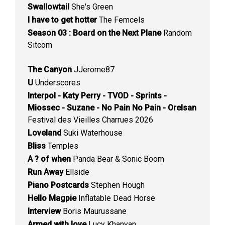
Swallowtail
She's Green
I have to get hotter
The Femcels
Season 03 : Board on the Next Plane
Random
Sitcom
The Canyon
JJerome87
U
Underscores
Interpol - Katy Perry - TVOD - Sprints -
Miossec - Suzane - No Pain No Pain - Orelsan
Festival des Vieilles Charrues 2026
Loveland
Suki Waterhouse
Bliss
Temples
A ? of when
Panda Bear & Sonic Boom
Run Away
Ellside
Piano Postcards
Stephen Hough
Hello Magpie
Inflatable Dead Horse
Interview
Boris Maurussane
Armed with love
Lucy Khanyan