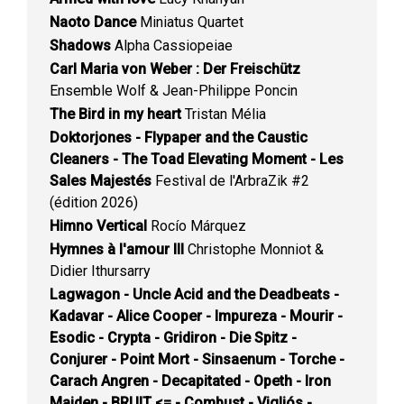
Naoto Dance
Miniatus Quartet
Shadows
Alpha Cassiopeiae
Carl Maria von Weber : Der Freischütz
Ensemble Wolf & Jean-Philippe Poncin
The Bird in my heart
Tristan Mélia
Doktorjones - Flypaper and the Caustic
Cleaners - The Toad Elevating Moment - Les
Sales Majestés
Festival de l'ArbraZik #2
(édition 2026)
Himno Vertical
Rocío Márquez
Hymnes à l'amour III
Christophe Monniot &
Didier Ithursarry
Lagwagon - Uncle Acid and the Deadbeats -
Kadavar - Alice Cooper - Impureza - Mourir -
Esodic - Crypta - Gridiron - Die Spitz -
Conjurer - Point Mort - Sinsaenum - Torche -
Carach Angren - Decapitated - Opeth - Iron
Maiden - BRUIT <= - Combust - Vigljós -