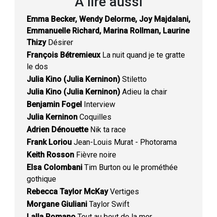
À lire aussi
Emma Becker, Wendy Delorme, Joy Majdalani,
Emmanuelle Richard, Marina Rollman, Laurine
Thizy
Désirer
François Bétremieux
La nuit quand je te gratte
le dos
Julia Kino (Julia Kerninon)
Stiletto
Julia Kino (Julia Kerninon)
Adieu la chair
Benjamin Fogel
Interview
Julia Kerninon
Coquilles
Adrien Dénouette
Nik ta race
Frank Loriou
Jean-Louis Murat - Photorama
Keith Rosson
Fièvre noire
Elsa Colombani
Tim Burton ou le prométhée
gothique
Rebecca Taylor McKay
Vertiges
Morgane Giuliani
Taylor Swift
Lalla Romano
Tout au bout de la mer