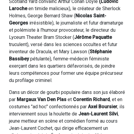
Scotland Yard convainc Arthur Conan Doyle
(Ludovic
Laroche
en timide malicieux), le créateur de Sherlock
Holmes, George Bernard Shaw (
Nicolas Saint-
Georges
irrésistible), le journaliste et futur dramaturge
et polémiste à l'humour provocateur, le directeur du
Lyceum Theater Bram Stocker (
Jérôme Paquatte
truculent), versé dans les sciences occultes et futur
inventeur de Dracula, et Mary Lawson (
Stéphanie
Bassibey
pétulante), femme-médecin féministe
exerçant dans les quartiers défavorisés, de joindre
leurs compétences pour former une équipe précurseur
du profilage criminel.
Dans un décor de gourbi populaire dans son jus élaboré
par
Margaux Van Den Plas
et
Corentin Richard
, et en
costumes "ad hoc" confectionnés par
Axel Boursier
, ils
interviennent sous la houlette de
Jean-Laurent Silvi
,
jeune metteur en scène et comédien formé au cours
Jean-Laurent Cochet, qui dirige efficacement un