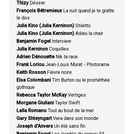
Thizy
Désirer
François Bétremieux
La nuit quand je te gratte
le dos
Julia Kino (Julia Kerninon)
Stiletto
Julia Kino (Julia Kerninon)
Adieu la chair
Benjamin Fogel
Interview
Julia Kerninon
Coquilles
Adrien Dénouette
Nik ta race
Frank Loriou
Jean-Louis Murat - Photorama
Keith Rosson
Fièvre noire
Elsa Colombani
Tim Burton ou le prométhée
gothique
Rebecca Taylor McKay
Vertiges
Morgane Giuliani
Taylor Swift
Lalla Romano
Tout au bout de la mer
Gary Shteyngart
Vera dans son monde
Joseph d'Anvers
Un été sans fin
Benjamin Fogel
Les évadés du convoi 53