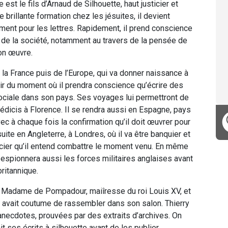
 est le fils d’Arnaud de Silhouette, haut justicier et
e brillante formation chez les jésuites, il devient
ment pour les lettres. Rapidement, il prend conscience
s de la société, notamment au travers de la pensée de
son œuvre.
de la France puis de l’Europe, qui va donner naissance à
rtir du moment où il prendra conscience qu’écrire des
e sociale dans son pays. Ses voyages lui permettront de
édicis à Florence. Il se rendra aussi en Espagne, pays
ec à chaque fois la confirmation qu’il doit œuvrer pour
uite en Angleterre, à Londres, où il va être banquier et
ncier qu’il entend combattre le moment venu. En même
l espionnera aussi les forces militaires anglaises avant
britannique.
de Madame de Pompadour, maiîresse du roi Louis XV, et
 avait coutume de rassembler dans son salon. Thierry
necdotes, prouvées par des extraits d’archives. On
es écrits à silhouette avant de les publier.