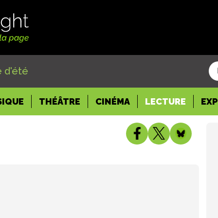
 d'été
SIQUE
THÉÂTRE
CINÉMA
LECTURE
EX