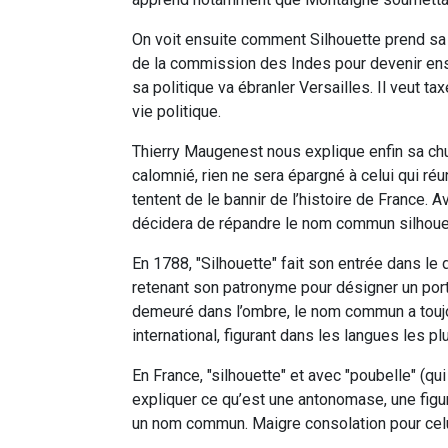
On voit ensuite comment Silhouette prend sa
de la commission des Indes pour devenir ensu
sa politique va ébranler Versailles. Il veut ta
vie politique.
Thierry Maugenest nous explique enfin sa chut
calomnié, rien ne sera épargné à celui qui réuni
tentent de le bannir de l’histoire de France.
décidera de répandre le nom commun silhouet
En 1788, "Silhouette" fait son entrée dans l
retenant son patronyme pour désigner un port
demeuré dans l’ombre, le nom commun a toujou
international, figurant dans les langues les p
En France, "silhouette" et avec "poubelle" (qui
expliquer ce qu’est une antonomase, une figur
un nom commun. Maigre consolation pour celu