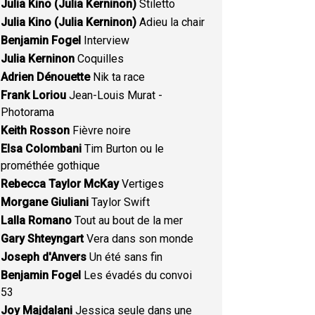
Julia Kino (Julia Kerninon)
Stiletto
Julia Kino (Julia Kerninon)
Adieu la chair
Benjamin Fogel
Interview
Julia Kerninon
Coquilles
Adrien Dénouette
Nik ta race
Frank Loriou
Jean-Louis Murat -
Photorama
Keith Rosson
Fièvre noire
Elsa Colombani
Tim Burton ou le
prométhée gothique
Rebecca Taylor McKay
Vertiges
Morgane Giuliani
Taylor Swift
Lalla Romano
Tout au bout de la mer
Gary Shteyngart
Vera dans son monde
Joseph d'Anvers
Un été sans fin
Benjamin Fogel
Les évadés du convoi
53
Joy Majdalani
Jessica seule dans une