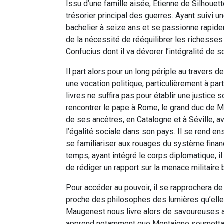
Issu d’une famille aisée, Etienne de Silhouette
trésorier principal des guerres. Ayant suivi un
bachelier à seize ans et se passionne rapide
de la nécessité de rééquilibrer les richesse
Confucius dont il va dévorer l’intégralité de 
Il part alors pour un long périple au travers 
une vocation politique, particulièrement à pa
livres ne suffira pas pour établir une justic
rencontrer le pape à Rome, le grand duc de M
de ses ancêtres, en Catalogne et à Séville, av
l’égalité sociale dans son pays. Il se rend ens
se familiariser aux rouages du système fina
temps, ayant intégré le corps diplomatique, i
de rédiger un rapport sur la menace militaire 
Pour accéder au pouvoir, il se rapprochera 
proche des philosophes des lumières qu’elle
Maugenest nous livre alors de savoureuses a
apprend notamment que Montaigne soumettait s