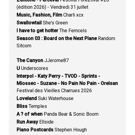
(édition 2026) - Vendredi 31 juillet
Music, Fashion, Film
Charli xcx
Swallowtail
She's Green
I have to get hotter
The Femcels
Season 03 : Board on the Next Plane
Random
Sitcom
The Canyon
JJerome87
U
Underscores
Interpol - Katy Perry - TVOD - Sprints -
Miossec - Suzane - No Pain No Pain - Orelsan
Festival des Vieilles Charrues 2026
Loveland
Suki Waterhouse
Bliss
Temples
A ? of when
Panda Bear & Sonic Boom
Run Away
Ellside
Piano Postcards
Stephen Hough