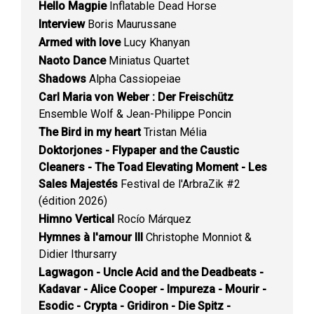
Hello Magpie
Inflatable Dead Horse
Interview
Boris Maurussane
Armed with love
Lucy Khanyan
Naoto Dance
Miniatus Quartet
Shadows
Alpha Cassiopeiae
Carl Maria von Weber : Der Freischütz
Ensemble Wolf & Jean-Philippe Poncin
The Bird in my heart
Tristan Mélia
Doktorjones - Flypaper and the Caustic
Cleaners - The Toad Elevating Moment - Les
Sales Majestés
Festival de l'ArbraZik #2
(édition 2026)
Himno Vertical
Rocío Márquez
Hymnes à l'amour III
Christophe Monniot &
Didier Ithursarry
Lagwagon - Uncle Acid and the Deadbeats -
Kadavar - Alice Cooper - Impureza - Mourir -
Esodic - Crypta - Gridiron - Die Spitz -