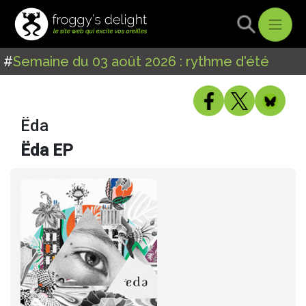
#
Semaine du 03 août 2026 : rythme d'été
Ëda
Ëda EP