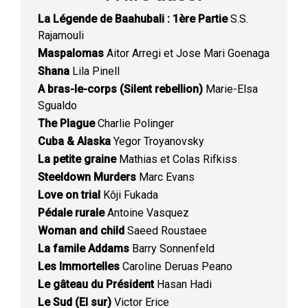
La Légende de Baahubali : 1ère Partie
S.S.
Rajamouli
Maspalomas
Aitor Arregi et Jose Mari Goenaga
Shana
Lila Pinell
A bras-le-corps (Silent rebellion)
Marie-Elsa
Sgualdo
The Plague
Charlie Polinger
Cuba & Alaska
Yegor Troyanovsky
La petite graine
Mathias et Colas Rifkiss
Steeldown Murders
Marc Evans
Love on trial
Kôji Fukada
Pédale rurale
Antoine Vasquez
Woman and child
Saeed Roustaee
La famile Addams
Barry Sonnenfeld
Les Immortelles
Caroline Deruas Peano
Le gâteau du Président
Hasan Hadi
Le Sud (El sur)
Victor Erice