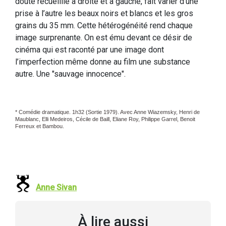
doute recueillie à droite et à gauche, fait varier d’une
prise à l’autre les beaux noirs et blancs et les gros
grains du 35 mm. Cette hétérogénéité rend chaque
image surprenante. On est ému devant ce désir de
cinéma qui est raconté par une image dont
l’imperfection même donne au film une substance
autre. Une "sauvage innocence".
* Comédie dramatique. 1h32 (Sortie 1979). Avec Anne Wiazemsky, Henri de
Maublanc, Elli Medeiros, Cécile de Baill, Eliane Roy, Philippe Garrel, Benoit
Ferreux et Bambou.
Anne Sivan
À lire aussi