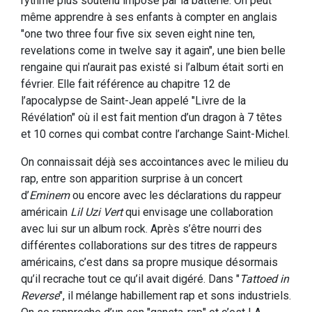
rythme plus soutenu imposé par la batterie. On peut
même apprendre à ses enfants à compter en anglais
"one two three four five six seven eight nine ten,
revelations come in twelve say it again", une bien belle
rengaine qui n’aurait pas existé si l’album était sorti en
février. Elle fait référence au chapitre 12 de
l’apocalypse de Saint-Jean appelé "Livre de la
Révélation" où il est fait mention d’un dragon à 7 têtes
et 10 cornes qui combat contre l’archange Saint-Michel.
On connaissait déjà ses accointances avec le milieu du
rap, entre son apparition surprise à un concert
d’
Eminem
ou encore avec les déclarations du rappeur
américain
Lil Uzi Vert
qui envisage une collaboration
avec lui sur un album rock. Après s’être nourri des
différentes collaborations sur des titres de rappeurs
américains, c’est dans sa propre musique désormais
qu’il recrache tout ce qu’il avait digéré. Dans "
Tattoed in
Reverse
", il mélange habillement rap et sons industriels.