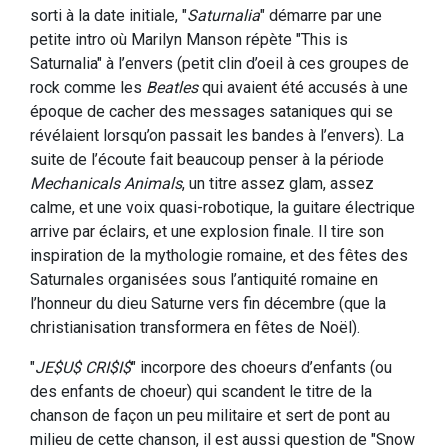
sorti à la date initiale, "
Saturnalia
" démarre par une
petite intro où Marilyn Manson répète "This is
Saturnalia" à l’envers (petit clin d’oeil à ces groupes de
rock comme les
Beatles
qui avaient été accusés à une
époque de cacher des messages sataniques qui se
révélaient lorsqu’on passait les bandes à l’envers). La
suite de l’écoute fait beaucoup penser à la période
Mechanicals Animals
, un titre assez glam, assez
calme, et une voix quasi-robotique, la guitare électrique
arrive par éclairs, et une explosion finale. Il tire son
inspiration de la mythologie romaine, et des fêtes des
Saturnales organisées sous l’antiquité romaine en
l’honneur du dieu Saturne vers fin décembre (que la
christianisation transformera en fêtes de Noël).
"
JE$U$ CRI$I$
" incorpore des choeurs d’enfants (ou
des enfants de choeur) qui scandent le titre de la
chanson de façon un peu militaire et sert de pont au
milieu de cette chanson, il est aussi question de "Snow