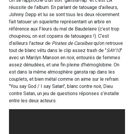
On se rapproche d’un son "gansta-rap" et c’est LA
réussite de l’album. En parlant de tatouage d’ailleurs,
Johnny Depp et lui se sont tous les deux récemment
fait tatouer un squelette représentant un arbre en
référence aux Fleurs du mal de Baudelaire (c’est trop
choupinou, on est copains de tatouages !). C’est
d’ailleurs l’acteur de
Pirates de Caraïbes
qu’on retrouve
tout de blanc vêtu dans le clip assez trash de "
SAY10
"
avec un Marilyn Manson en noir, entourés de femmes
assez dénudées, et une fin pleine d’hémoglobine. On
est dans la même atmosphère gansta rap dans les
couplets, et bien métal comme on aime sur le refrain.
"You say God / I say Satan", blanc contre noir, Dieu
contre Satan, un jeu de questions réponses s’installe
entre les deux acteurs.