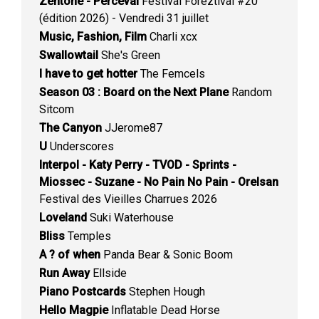
Zentone - Perceval
Festival Foreztival #20
(édition 2026) - Vendredi 31 juillet
Music, Fashion, Film
Charli xcx
Swallowtail
She's Green
I have to get hotter
The Femcels
Season 03 : Board on the Next Plane
Random
Sitcom
The Canyon
JJerome87
U
Underscores
Interpol - Katy Perry - TVOD - Sprints -
Miossec - Suzane - No Pain No Pain - Orelsan
Festival des Vieilles Charrues 2026
Loveland
Suki Waterhouse
Bliss
Temples
A ? of when
Panda Bear & Sonic Boom
Run Away
Ellside
Piano Postcards
Stephen Hough
Hello Magpie
Inflatable Dead Horse