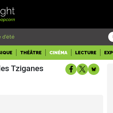
 d'été
SIQUE
THÉÂTRE
CINÉMA
LECTURE
EX
des Tziganes