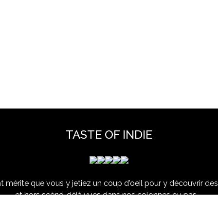
TASTE OF INDIE
 mérite que vous y jetiez un coup d'oeil pour y découvrir des 
et hors scène, déjà vues dans nos colonnes ou pas ...
www.tasteofindie.com