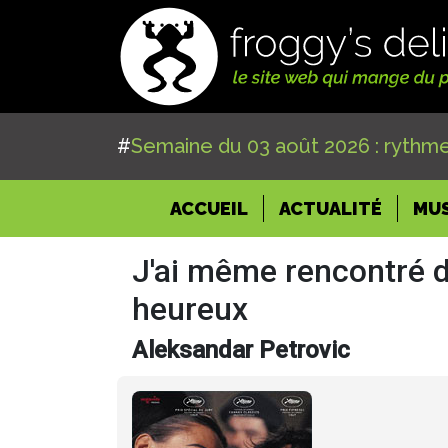
#
Semaine du 03 août 2026 : rythme
(CURRENT)
ACCUEIL
ACTUALITÉ
MU
J'ai même rencontré 
heureux
Aleksandar Petrovic