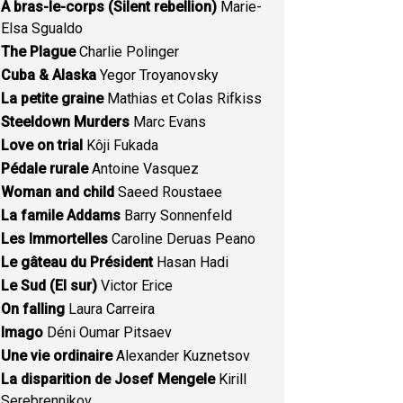
A bras-le-corps (Silent rebellion)
Marie-
Elsa Sgualdo
The Plague
Charlie Polinger
Cuba & Alaska
Yegor Troyanovsky
La petite graine
Mathias et Colas Rifkiss
Steeldown Murders
Marc Evans
Love on trial
Kôji Fukada
Pédale rurale
Antoine Vasquez
Woman and child
Saeed Roustaee
La famile Addams
Barry Sonnenfeld
Les Immortelles
Caroline Deruas Peano
Le gâteau du Président
Hasan Hadi
Le Sud (El sur)
Victor Erice
On falling
Laura Carreira
Imago
Déni Oumar Pitsaev
Une vie ordinaire
Alexander Kuznetsov
La disparition de Josef Mengele
Kirill
Serebrennikov