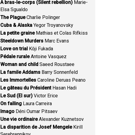
A bras-le-corps (Silent rebellion)
Marie-
Elsa Sgualdo
The Plague
Charlie Polinger
Cuba & Alaska
Yegor Troyanovsky
La petite graine
Mathias et Colas Rifkiss
Steeldown Murders
Marc Evans
Love on trial
Kôji Fukada
Pédale rurale
Antoine Vasquez
Woman and child
Saeed Roustaee
La famile Addams
Barry Sonnenfeld
Les Immortelles
Caroline Deruas Peano
Le gâteau du Président
Hasan Hadi
Le Sud (El sur)
Victor Erice
On falling
Laura Carreira
Imago
Déni Oumar Pitsaev
Une vie ordinaire
Alexander Kuznetsov
La disparition de Josef Mengele
Kirill
Serebrennikov