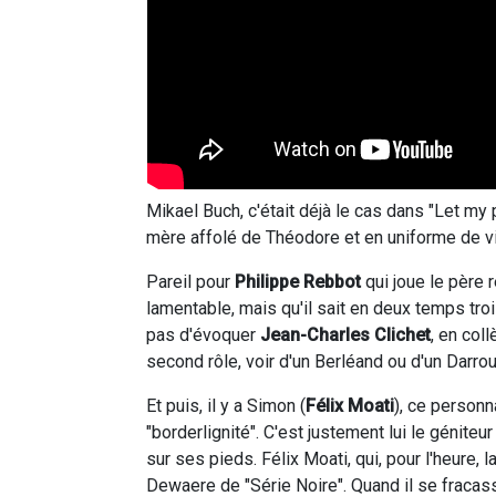
Mikael Buch, c'était déjà le cas dans "Let my
mère affolé de Théodore et en uniforme de vi
Pareil pour
Philippe Rebbot
qui joue le père 
lamentable, mais qu'il sait en deux temps tro
pas d'évoquer
Jean-Charles Clichet
, en col
second rôle, voir d'un Berléand ou d'un Darrous
Et puis, il y a Simon (
Félix Moati
), ce personna
"borderlignité". C'est justement lui le génite
sur ses pieds. Félix Moati, qui, pour l'heure, 
Dewaere de "Série Noire". Quand il se fracass