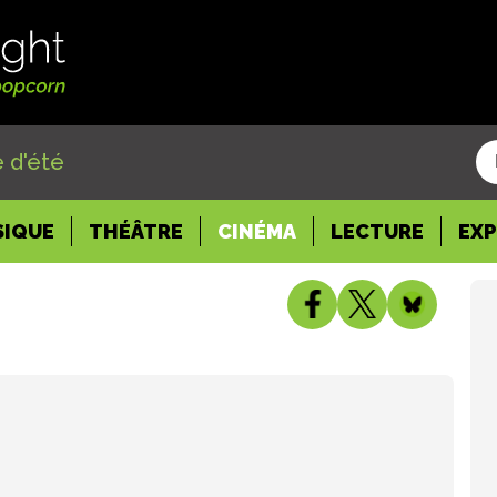
 d'été
SIQUE
THÉÂTRE
CINÉMA
LECTURE
EX