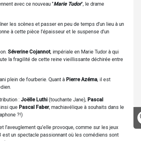
ennent avec ce nouveau "
Marie Tudor
", le drame
aîner les scènes et passer en peu de temps d’un lieu à un
 donne à cette pièce l’épaisseur et le suspense d’un
ion.
Séverine Cojannot
, impériale en Marie Tudor à qui
ute la fragilité de cette reine vieillissante déchirée entre
ani plein de fourberie. Quant à
Pierre Azéma
, il est
dien.
ibution :
Joëlle Luthi
(touchante Jane),
Pascal
ainsi que
Pascal Faber
, machiavélique à souhaits dans le
taphone ?!)
t l’aveuglement qu’elle provoque, comme sur les jeux
13 est un spectacle passionnant où les comédiens sont