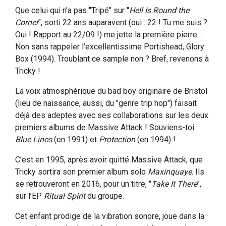
Que celui qui n’a pas "Tripé" sur "
Hell Is Round the
Corner
", sorti 22 ans auparavent (oui : 22 ! Tu me suis ?
Oui ! Rapport au 22/09 !) me jette la première pierre…
Non sans rappeler l’excellentissime Portishead, Glory
Box (1994). Troublant ce sample non ? Bref, revenons à
Tricky !
La voix atmosphérique du bad boy originaire de Bristol
(lieu de naissance, aussi, du "genre trip hop") faisait
déjà des adeptes avec ses collaborations sur les deux
premiers albums de Massive Attack ! Souviens-toi
Blue Lines
(en 1991) et
Protection
(en 1994) !
C’est en 1995, après avoir quitté Massive Attack, que
Tricky sortira son premier album solo
Maxinquaye
. Ils
se retrouveront en 2016, pour un titre, "
Take It There
",
sur l’EP
Ritual Spirit
du groupe.
Cet enfant prodige de la vibration sonore, joue dans la