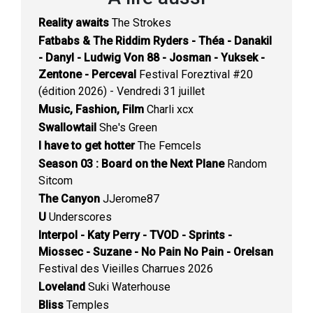
Reality awaits
The Strokes
Fatbabs & The Riddim Ryders - Théa - Danakil
- Danyl - Ludwig Von 88 - Josman - Yuksek -
Zentone - Perceval
Festival Foreztival #20
(édition 2026) - Vendredi 31 juillet
Music, Fashion, Film
Charli xcx
Swallowtail
She's Green
I have to get hotter
The Femcels
Season 03 : Board on the Next Plane
Random
Sitcom
The Canyon
JJerome87
U
Underscores
Interpol - Katy Perry - TVOD - Sprints -
Miossec - Suzane - No Pain No Pain - Orelsan
Festival des Vieilles Charrues 2026
Loveland
Suki Waterhouse
Bliss
Temples