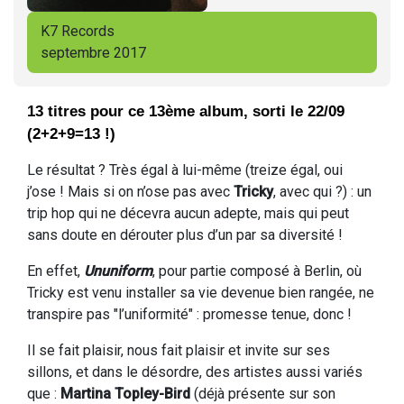
K7 Records
septembre 2017
13 titres pour ce 13ème album, sorti le 22/09
(2+2+9=13 !)
Le résultat ? Très égal à lui-même (treize égal, oui
j’ose ! Mais si on n’ose pas avec
Tricky
, avec qui ?) : un
trip hop qui ne décevra aucun adepte, mais qui peut
sans doute en dérouter plus d’un par sa diversité !
En effet,
Ununiform
, pour partie composé à Berlin, où
Tricky est venu installer sa vie devenue bien rangée, ne
transpire pas "l’uniformité" : promesse tenue, donc !
Il se fait plaisir, nous fait plaisir et invite sur ses
sillons, et dans le désordre, des artistes aussi variés
que :
Martina Topley-Bird
(déjà présente sur son