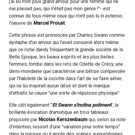
j’ai eu mon plus grand amour, pour une femme qui ne
me plaisait pas, qui n’était pas mon genre !"- est
connue de tous même ceux qui n'ont pas lu in extenso
l'oeuvre de
Marcel Proust
.
Cette phrase est prononcée par Charles Swann comme
épitaphe d'un amour qui l'avait consumé alors même
que ce riche dandy fréquentant la grande société de la
Belle Epoque, les beaux esprits et les plus belles
femmes, tombe dans les rets de Odette de Crécy, une
demi-mondaine que caractérise une bêtise compensée
par l’habileté de la cocotte dans l’art de se faire aimer,
qui ne lui inspirait aucun désir et dont le manque
d'attraits lui cause "une sorte de répulsion physique".
Elle clôt également "
Et Swann s'inclina poliment
", la
brillante évocation dramatique en trois tableaux
proposée par
Nicolas Kerszenbaum
qui, selon sa note
d'intention, ressort d'une "variation pour notre temps"
dans la mesure où il ajoute des scènes surnuméraires