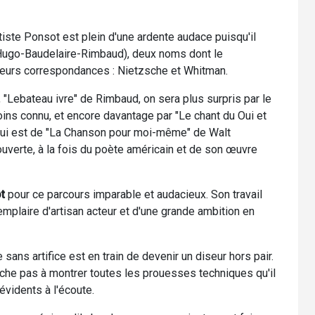
ste Ponsot est plein d'une ardente audace puisqu'il
 (Hugo-Baudelaire-Rimbaud), deux noms dont le
leurs correspondances : Nietzsche et Whitman.
, "Lebateau ivre" de Rimbaud, on sera plus surpris par le
oins connu, et encore davantage par "Le chant du Oui et
qui est de "La Chanson pour moi-même" de Walt
verte, à la fois du poète américain et de son œuvre
t
pour ce parcours imparable et audacieux. Son travail
emplaire d'artisan acteur et d'une grande ambition en
ans artifice est en train de devenir un diseur hors pair.
erche pas à montrer toutes les prouesses techniques qu'il
évidents à l'écoute.