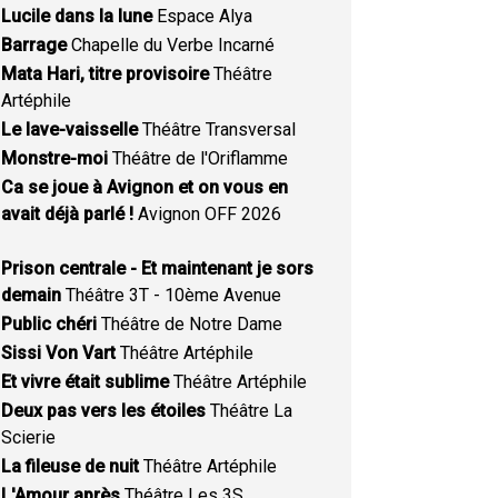
Lucile dans la lune
Espace Alya
Barrage
Chapelle du Verbe Incarné
Mata Hari, titre provisoire
Théâtre
Artéphile
Le lave-vaisselle
Théâtre Transversal
Monstre-moi
Théâtre de l'Oriflamme
Ca se joue à Avignon et on vous en
avait déjà parlé !
Avignon OFF 2026
Prison centrale - Et maintenant je sors
demain
Théâtre 3T - 10ème Avenue
Public chéri
Théâtre de Notre Dame
Sissi Von Vart
Théâtre Artéphile
Et vivre était sublime
Théâtre Artéphile
Deux pas vers les étoiles
Théâtre La
Scierie
La fileuse de nuit
Théâtre Artéphile
L'Amour après
Théâtre Les 3S