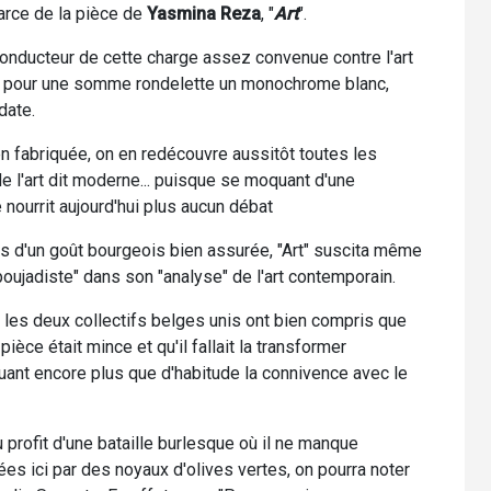
arce de la pièce de
Yasmina Reza
, "
Art
".
 conducteur de cette charge assez convenue contre l'art
é pour une somme rondelette un monochrome blanc,
date.
ien fabriquée, on en redécouvre aussitôt toutes les
de l'art dit moderne... puisque se moquant d'une
nourrit aujourd'hui plus aucun débat
ts d'un goût bourgeois bien assurée, "Art" suscita même
poujadiste" dans son "analyse" de l'art contemporain.
 les deux collectifs belges unis ont bien compris que
 pièce était mince et qu'il fallait la transformer
uant encore plus que d'habitude la connivence avec le
 profit d'une bataille burlesque où il ne manque
ées ici par des noyaux d'olives vertes, on pourra noter