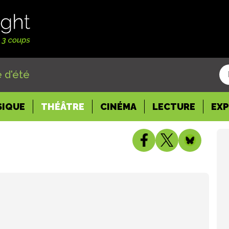
 d'été
SIQUE
THÉÂTRE
CINÉMA
LECTURE
EX