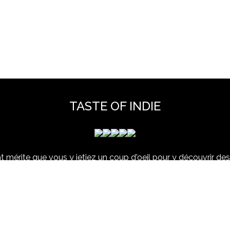
TASTE OF INDIE
 mérite que vous y jetiez un coup d'oeil pour y découvrir des 
et hors scène, déjà vues dans nos colonnes ou pas ...
www.tasteofindie.com