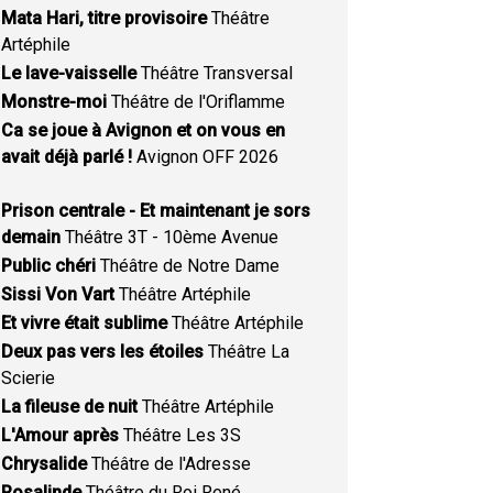
Mata Hari, titre provisoire
Théâtre
Artéphile
Le lave-vaisselle
Théâtre Transversal
Monstre-moi
Théâtre de l'Oriflamme
Ca se joue à Avignon et on vous en
avait déjà parlé !
Avignon OFF 2026
Prison centrale - Et maintenant je sors
demain
Théâtre 3T - 10ème Avenue
Public chéri
Théâtre de Notre Dame
Sissi Von Vart
Théâtre Artéphile
Et vivre était sublime
Théâtre Artéphile
Deux pas vers les étoiles
Théâtre La
Scierie
La fileuse de nuit
Théâtre Artéphile
L'Amour après
Théâtre Les 3S
Chrysalide
Théâtre de l'Adresse
Rosalinde
Théâtre du Roi René