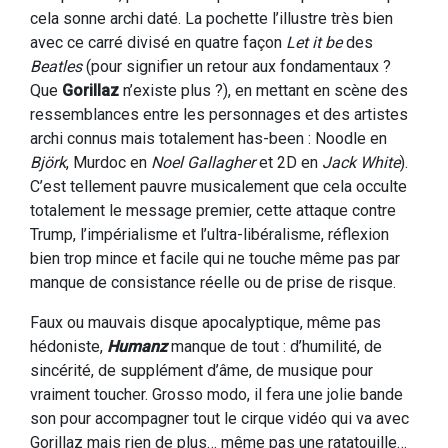
cela sonne archi daté. La pochette l’illustre très bien
avec ce carré divisé en quatre façon
Let it be
des
Beatles
(pour signifier un retour aux fondamentaux ?
Que
Gorillaz
n’existe plus ?), en mettant en scène des
ressemblances entre les personnages et des artistes
archi connus mais totalement has-been : Noodle en
Björk
, Murdoc en
Noel Gallagher
et 2D en
Jack White
).
C’est tellement pauvre musicalement que cela occulte
totalement le message premier, cette attaque contre
Trump, l’impérialisme et l’ultra-libéralisme, réflexion
bien trop mince et facile qui ne touche même pas par
manque de consistance réelle ou de prise de risque.
Faux ou mauvais disque apocalyptique, même pas
hédoniste,
Humanz
manque de tout : d’humilité, de
sincérité, de supplément d’âme, de musique pour
vraiment toucher. Grosso modo, il fera une jolie bande
son pour accompagner tout le cirque vidéo qui va avec
Gorillaz mais rien de plus… même pas une ratatouille…