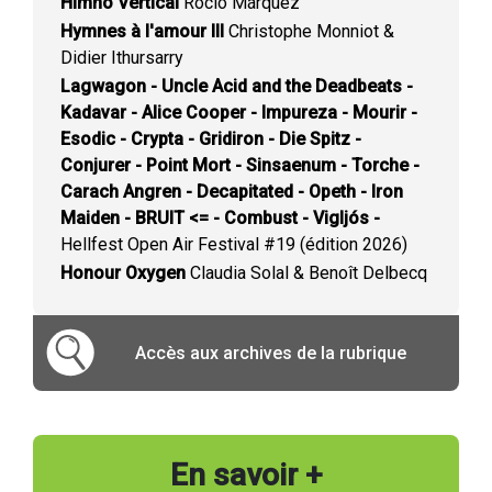
Himno Vertical
Rocío Márquez
Hymnes à l'amour III
Christophe Monniot &
Didier Ithursarry
Lagwagon - Uncle Acid and the Deadbeats -
Kadavar - Alice Cooper - Impureza - Mourir -
Esodic - Crypta - Gridiron - Die Spitz -
Conjurer - Point Mort - Sinsaenum - Torche -
Carach Angren - Decapitated - Opeth - Iron
Maiden - BRUIT <= - Combust - Vigljós -
Hellfest Open Air Festival #19 (édition 2026)
Honour Oxygen
Claudia Solal & Benoît Delbecq
Accès aux archives de la rubrique
En savoir +