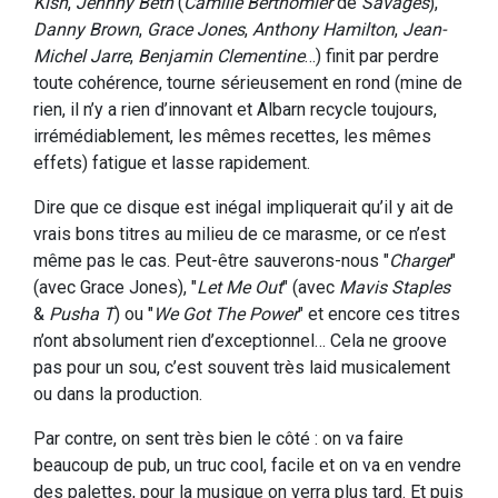
Kish
,
Jehnny Beth
(
Camille Berthomier
de
Savages
),
Danny Brown
,
Grace Jones
,
Anthony Hamilton
,
Jean-
Michel Jarre
,
Benjamin Clementine
…) finit par perdre
toute cohérence, tourne sérieusement en rond (mine de
rien, il n’y a rien d’innovant et Albarn recycle toujours,
irrémédiablement, les mêmes recettes, les mêmes
effets) fatigue et lasse rapidement.
Dire que ce disque est inégal impliquerait qu’il y ait de
vrais bons titres au milieu de ce marasme, or ce n’est
même pas le cas. Peut-être sauverons-nous "
Charger
"
(avec Grace Jones), "
Let Me Out
" (avec
Mavis Staples
&
Pusha T
) ou "
We Got The Power
" et encore ces titres
n’ont absolument rien d’exceptionnel… Cela ne groove
pas pour un sou, c’est souvent très laid musicalement
ou dans la production.
Par contre, on sent très bien le côté : on va faire
beaucoup de pub, un truc cool, facile et on va en vendre
des palettes, pour la musique on verra plus tard. Et puis