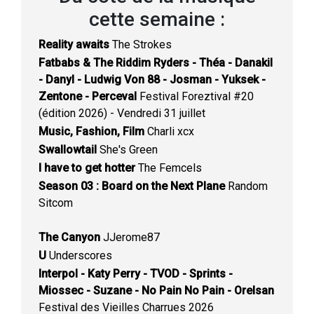
cette semaine :
Reality awaits
The Strokes
Fatbabs & The Riddim Ryders - Théa - Danakil
- Danyl - Ludwig Von 88 - Josman - Yuksek -
Zentone - Perceval
Festival Foreztival #20
(édition 2026) - Vendredi 31 juillet
Music, Fashion, Film
Charli xcx
Swallowtail
She's Green
I have to get hotter
The Femcels
Season 03 : Board on the Next Plane
Random
Sitcom
The Canyon
JJerome87
U
Underscores
Interpol - Katy Perry - TVOD - Sprints -
Miossec - Suzane - No Pain No Pain - Orelsan
Festival des Vieilles Charrues 2026