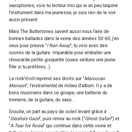
saxophones, vois-tu lecteur moi qui ai un peu taquiné
l’instrument dans ma jeunesse, je suis ravi de le voir
aussi présent.
Mais The Buttertones savent aussi nous faire de
bonnes ballades dans la veine des années 50-60, j’en
veux pour preuve "
I Ran Away
", tu vois avec des
cuivres de la guitare. Imparable pour emballer une
choucarde petite gisquette (ouais séduire une jeune
fille si tu préfères…).
Le rock’n’roll reprend ses droits sur "
Maroccan
Manson
", l’instrumental de milieu d’album. Il y a de
bons musiciens dans ce groupe, une batterie du
tonnerre, de la guitare, du saxo…
Ensuite, on part au pays de soleil levant grâce à
"
Geisha’s Gaze
", puis retour au rock ("
Ghost Safari
") et
"
A Tear for Rosie
" qui continue dans cette veine et