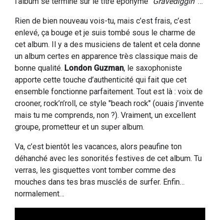
l’album se termine sur le titre éponyme "
Gravediggin’
"…
Rien de bien nouveau vois-tu, mais c’est frais, c’est
enlevé, ça bouge et je suis tombé sous le charme de
cet album. Il y a des musiciens de talent et cela donne
un album certes en apparence très classique mais de
bonne qualité.
London Guzman
, le saxophoniste
apporte cette touche d’authenticité qui fait que cet
ensemble fonctionne parfaitement. Tout est là : voix de
crooner, rock’n’roll, ce style "beach rock" (ouais j’invente
mais tu me comprends, non ?). Vraiment, un excellent
groupe, prometteur et un super album.
Va, c’est bientôt les vacances, alors peaufine ton
déhanché avec les sonorités festives de cet album. Tu
verras, les gisquettes vont tomber comme des
mouches dans tes bras musclés de surfer. Enfin…
normalement…