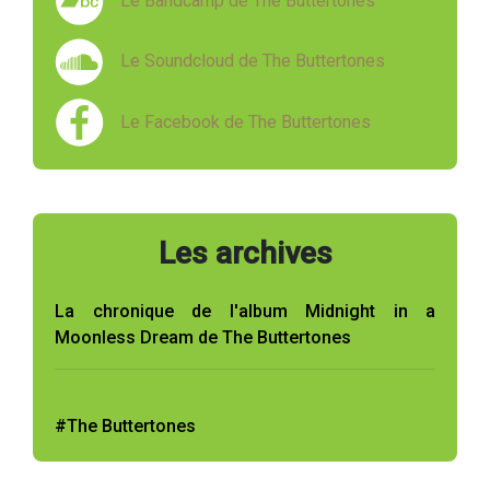
Le Bandcamp de The Buttertones
Le Soundcloud de The Buttertones
Le Facebook de The Buttertones
Les archives
La chronique de l'album Midnight in a
Moonless Dream de The Buttertones
#The Buttertones