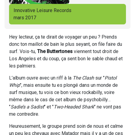
Innovative Leisure Records
mars 2017
Hey lecteur, ça te dirait de voyager un peu ? Prends
donc ton maillot de bain le plus seyant, on file faire du
surf. Vois-tu,
The Buttertones
viennent tout droit de
Los Angeles et du coup, ça sent bon le sable chaud et
les palmiers.
L’album ouvre avec un riff à la
The Clash
sur "
Pistol
Whip
", mais ensuite tu es plongé dans un monde de
surf musique, tu vois ce bon vieux rockabilly, voire
même dans le cas de cet album de psychobilly…
"
Sadie’s a Sadist
" et "
Two-Headed Shark
" ne vont pas
me contredire.
Heureusement, le groupe prend soin de nous et calme
un peu les chevaux avec Matador mais il y a un de ces