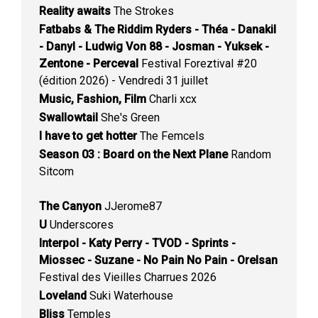
Reality awaits
The Strokes
Fatbabs & The Riddim Ryders - Théa - Danakil
- Danyl - Ludwig Von 88 - Josman - Yuksek -
Zentone - Perceval
Festival Foreztival #20
(édition 2026) - Vendredi 31 juillet
Music, Fashion, Film
Charli xcx
Swallowtail
She's Green
I have to get hotter
The Femcels
Season 03 : Board on the Next Plane
Random
Sitcom
The Canyon
JJerome87
U
Underscores
Interpol - Katy Perry - TVOD - Sprints -
Miossec - Suzane - No Pain No Pain - Orelsan
Festival des Vieilles Charrues 2026
Loveland
Suki Waterhouse
Bliss
Temples