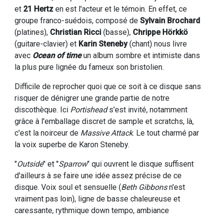
et
21 Hertz
en est l'acteur et le témoin. En effet, ce
groupe franco-suédois, composé de
Sylvain Brochard
(platines),
Christian Ricci
(basse),
Chrippe Hörkkö
(guitare-clavier) et
Karin Steneby
(chant) nous livre
avec
Ocean of time
un album sombre et intimiste dans
la plus pure lignée du fameux son bristolien.
Difficile de reprocher quoi que ce soit à ce disque sans
risquer de dénigrer une grande partie de notre
discothèque. Ici
Portishead
s'est invité, notamment
grâce à l'emballage discret de sample et scratchs, là,
c'est la noirceur de
Massive Attack
. Le tout charmé par
la voix superbe de Karon Steneby.
"
Outside
" et "
Sparrow
" qui ouvrent le disque suffisent
d'ailleurs à se faire une idée assez précise de ce
disque. Voix soul et sensuelle (
Beth Gibbons
n'est
vraiment pas loin), ligne de basse chaleureuse et
caressante, rythmique down tempo, ambiance