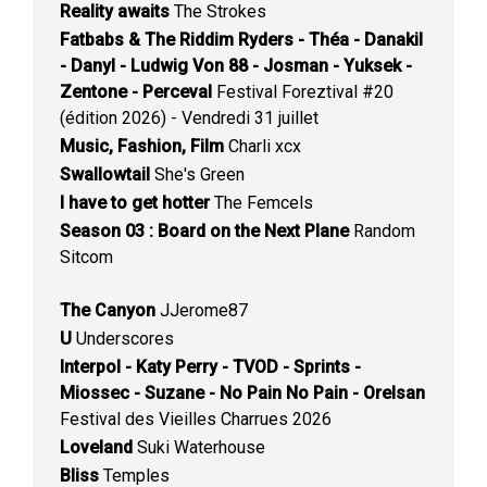
Reality awaits
The Strokes
Fatbabs & The Riddim Ryders - Théa - Danakil
- Danyl - Ludwig Von 88 - Josman - Yuksek -
Zentone - Perceval
Festival Foreztival #20
(édition 2026) - Vendredi 31 juillet
Music, Fashion, Film
Charli xcx
Swallowtail
She's Green
I have to get hotter
The Femcels
Season 03 : Board on the Next Plane
Random
Sitcom
The Canyon
JJerome87
U
Underscores
Interpol - Katy Perry - TVOD - Sprints -
Miossec - Suzane - No Pain No Pain - Orelsan
Festival des Vieilles Charrues 2026
Loveland
Suki Waterhouse
Bliss
Temples