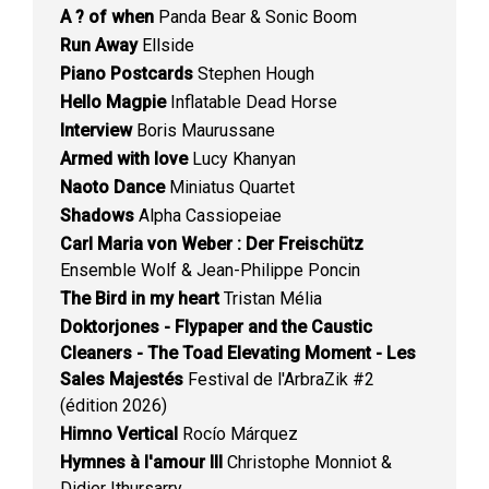
A ? of when
Panda Bear & Sonic Boom
Run Away
Ellside
Piano Postcards
Stephen Hough
Hello Magpie
Inflatable Dead Horse
Interview
Boris Maurussane
Armed with love
Lucy Khanyan
Naoto Dance
Miniatus Quartet
Shadows
Alpha Cassiopeiae
Carl Maria von Weber : Der Freischütz
Ensemble Wolf & Jean-Philippe Poncin
The Bird in my heart
Tristan Mélia
Doktorjones - Flypaper and the Caustic
Cleaners - The Toad Elevating Moment - Les
Sales Majestés
Festival de l'ArbraZik #2
(édition 2026)
Himno Vertical
Rocío Márquez
Hymnes à l'amour III
Christophe Monniot &
Didier Ithursarry