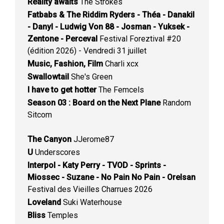
Reality awaits
The Strokes
Fatbabs & The Riddim Ryders - Théa - Danakil
- Danyl - Ludwig Von 88 - Josman - Yuksek -
Zentone - Perceval
Festival Foreztival #20
(édition 2026) - Vendredi 31 juillet
Music, Fashion, Film
Charli xcx
Swallowtail
She's Green
I have to get hotter
The Femcels
Season 03 : Board on the Next Plane
Random
Sitcom
The Canyon
JJerome87
U
Underscores
Interpol - Katy Perry - TVOD - Sprints -
Miossec - Suzane - No Pain No Pain - Orelsan
Festival des Vieilles Charrues 2026
Loveland
Suki Waterhouse
Bliss
Temples