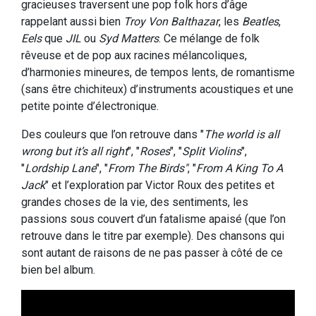
gracieuses traversent une pop folk hors d’âge
rappelant aussi bien
Troy Von Balthazar
, les
Beatles
,
Eels
que
JIL
ou
Syd Matters
. Ce mélange de folk
rêveuse et de pop aux racines mélancoliques,
d’harmonies mineures, de tempos lents, de romantisme
(sans être chichiteux) d’instruments acoustiques et une
petite pointe d’électronique.
Des couleurs que l’on retrouve dans "
The world is all
wrong but it’s all right
", "
Roses
", "
Split Violins
",
"
Lordship Lane
", "
From The Birds"
, "
From A King To A
Jack
" et l’exploration par Victor Roux des petites et
grandes choses de la vie, des sentiments, les
passions sous couvert d’un fatalisme apaisé (que l’on
retrouve dans le titre par exemple). Des chansons qui
sont autant de raisons de ne pas passer à côté de ce
bien bel album.