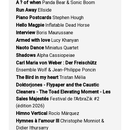
A ? of when
Panda Bear & Sonic Boom
Run Away
Ellside
Piano Postcards
Stephen Hough
Hello Magpie
Inflatable Dead Horse
Interview
Boris Maurussane
Armed with love
Lucy Khanyan
Naoto Dance
Miniatus Quartet
Shadows
Alpha Cassiopeiae
Carl Maria von Weber : Der Freischütz
Ensemble Wolf & Jean-Philippe Poncin
The Bird in my heart
Tristan Mélia
Doktorjones - Flypaper and the Caustic
Cleaners - The Toad Elevating Moment - Les
Sales Majestés
Festival de l'ArbraZik #2
(édition 2026)
Himno Vertical
Rocío Márquez
Hymnes à l'amour III
Christophe Monniot &
Didier Ithursarry