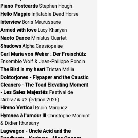
Piano Postcards
Stephen Hough
Hello Magpie
Inflatable Dead Horse
Interview
Boris Maurussane
Armed with love
Lucy Khanyan
Naoto Dance
Miniatus Quartet
Shadows
Alpha Cassiopeiae
Carl Maria von Weber : Der Freischütz
Ensemble Wolf & Jean-Philippe Poncin
The Bird in my heart
Tristan Mélia
Doktorjones - Flypaper and the Caustic
Cleaners - The Toad Elevating Moment
- Les Sales Majestés
Festival de
l'ArbraZik #2 (édition 2026)
Himno Vertical
Rocío Márquez
Hymnes à l'amour III
Christophe Monniot
& Didier Ithursarry
Lagwagon - Uncle Acid and the