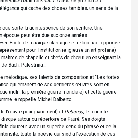
 intervalles était faussée à cause de problèmes
le élégance qui cache des choses terribles, un sens de la
lque sorte la quintessence de son écriture. Une
on époque peut être due aux onze années
yer. Ecole de musique classique et religieuse, opposée
résentant pour l’institution religieuse un art profane)
, maîtres de chapelle et chefs de chœur en enseignant la
 de Bach, Palestrina...
ce mélodique, ses talents de composition et "Les fortes
france qui émanent de ses dernières œuvres sont en
que (ndlr : la première guerre mondiale) et cette guerre
omme le rappelle Michel Dalberto.
de l’œuvre pour piano seul) et
Debussy
, le pianiste
disque autour du répertoire de Fauré. Ses doigts
finie douceur, avec un superbe sens du phrasé et de la
intensité, toute la poésie qui sied à l’exécution de ces