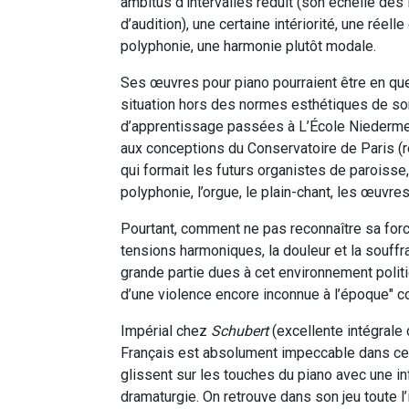
ambitus d’intervalles réduit (son échelle des
d’audition), une certaine intériorité, une réel
polyphonie, une harmonie plutôt modale.
Ses œuvres pour piano pourraient être en que
situation hors des normes esthétiques de s
d’apprentissage passées à L’École Niederme
aux conceptions du Conservatoire de Paris (rep
qui formait les futurs organistes de paroisse
polyphonie, l’orgue, le plain-chant, les œuvres
Pourtant, comment ne pas reconnaître sa for
tensions harmoniques, la douleur et la souf
grande partie dues à cet environnement politi
d’une violence encore inconnue à l’époque" c
Impérial chez
Schubert
(excellente intégrale 
Français est absolument impeccable dans ce 
glissent sur les touches du piano avec une in
dramaturgie. On retrouve dans son jeu toute l’