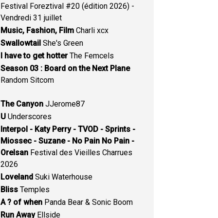
Festival Foreztival #20 (édition 2026) -
Vendredi 31 juillet
Music, Fashion, Film
Charli xcx
Swallowtail
She's Green
I have to get hotter
The Femcels
Season 03 : Board on the Next Plane
Random Sitcom
The Canyon
JJerome87
U
Underscores
Interpol - Katy Perry - TVOD - Sprints -
Miossec - Suzane - No Pain No Pain -
Orelsan
Festival des Vieilles Charrues
2026
Loveland
Suki Waterhouse
Bliss
Temples
A ? of when
Panda Bear & Sonic Boom
Run Away
Ellside