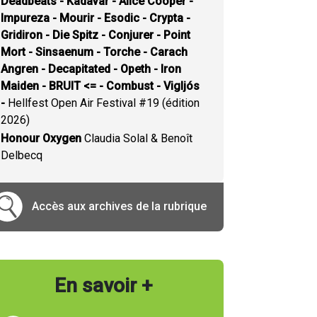
Deadbeats - Kadavar - Alice Cooper -
Impureza - Mourir - Esodic - Crypta -
Gridiron - Die Spitz - Conjurer - Point
Mort - Sinsaenum - Torche - Carach
Angren - Decapitated - Opeth - Iron
Maiden - BRUIT <= - Combust - Vigljós
-
Hellfest Open Air Festival #19 (édition
2026)
Honour Oxygen
Claudia Solal & Benoît
Delbecq
Accès aux archives de la rubrique
En savoir +