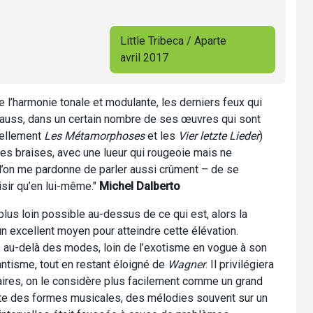
Little Tribeca / Aparte
avril 2017
e l’harmonie tonale et modulante, les derniers feux qui
trauss, dans un certain nombre de ses œuvres qui sont
rellement
Les Métamorphoses
et les
Vier letzte Lieder
)
des braises, avec une lueur qui rougeoie mais ne
’on me pardonne de parler aussi crûment – de se
isir qu’en lui-même."
Michel Dalberto
 plus loin possible au-dessus de ce qui est, alors la
n excellent moyen pour atteindre cette élévation.
e, au-delà des modes, loin de l’exotisme en vogue à son
ntisme, tout en restant éloigné de
Wagner
. Il privilégiera
aires, on le considère plus facilement comme un grand
te des formes musicales, des mélodies souvent sur un