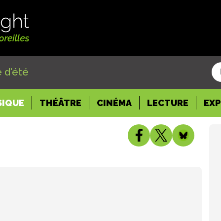
 d'été
SIQUE
THÉÂTRE
CINÉMA
LECTURE
EX