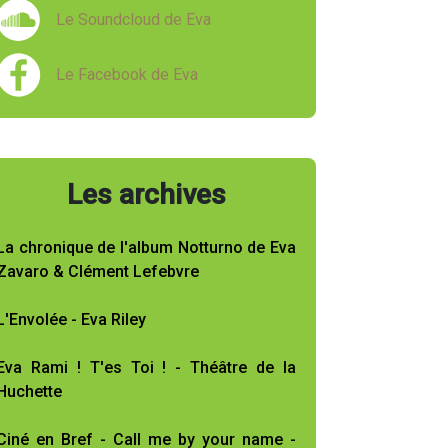
Le Soundcloud de Eva
Le Facebook de Eva
Les archives
La chronique de l'album Notturno de Eva
Zavaro & Clément Lefebvre
L'Envolée - Eva Riley
Eva Rami ! T'es Toi ! - Théâtre de la
Huchette
Ciné en Bref - Call me by your name -