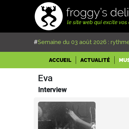
#
Semaine du 03 août 2026 : rythme
(CURRENT)
ACCUEIL
ACTUALITÉ
MU
Eva
Interview