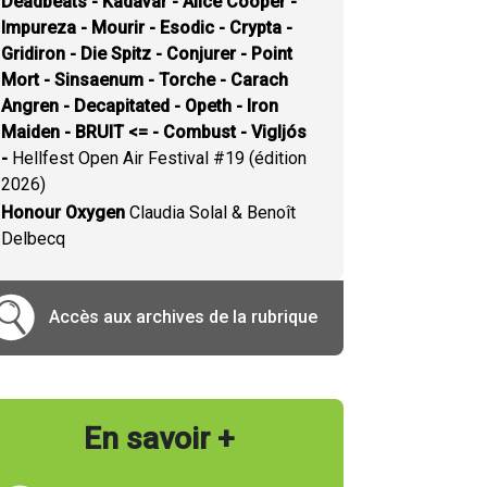
Deadbeats - Kadavar - Alice Cooper -
Impureza - Mourir - Esodic - Crypta -
Gridiron - Die Spitz - Conjurer - Point
Mort - Sinsaenum - Torche - Carach
Angren - Decapitated - Opeth - Iron
Maiden - BRUIT <= - Combust - Vigljós
-
Hellfest Open Air Festival #19 (édition
2026)
Honour Oxygen
Claudia Solal & Benoît
Delbecq
Accès aux archives de la rubrique
En savoir +