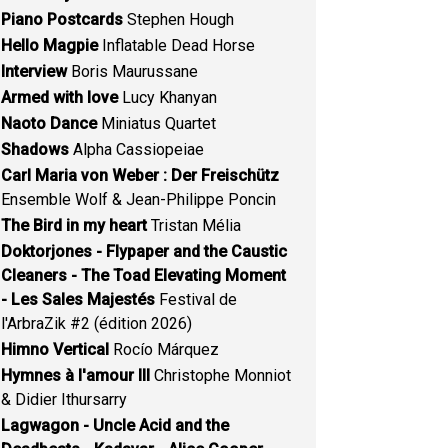
Piano Postcards
Stephen Hough
Hello Magpie
Inflatable Dead Horse
Interview
Boris Maurussane
Armed with love
Lucy Khanyan
Naoto Dance
Miniatus Quartet
Shadows
Alpha Cassiopeiae
Carl Maria von Weber : Der Freischütz
Ensemble Wolf & Jean-Philippe Poncin
The Bird in my heart
Tristan Mélia
Doktorjones - Flypaper and the Caustic
Cleaners - The Toad Elevating Moment
- Les Sales Majestés
Festival de
l'ArbraZik #2 (édition 2026)
Himno Vertical
Rocío Márquez
Hymnes à l'amour III
Christophe Monniot
& Didier Ithursarry
Lagwagon - Uncle Acid and the