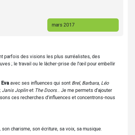
mars 2017
nt parfois des visions les plus surréalistes, des
s ; le travail ou le lâcher-prise de l'œil pour embellir
r
Eva
avec ses influences qui sont
Brel
,
Barbara
,
Léo
,
Janis Joplin
et
The Doors
… Je me permets d’ajouter
ssons ces recherches d’influences et concentrons-nous
 son charisme, son écriture, sa voix, sa musique.