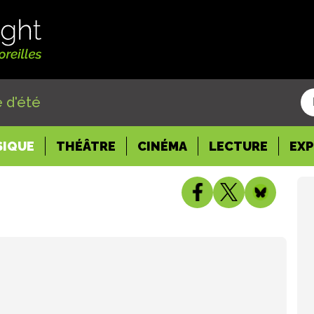
 d'été
SIQUE
THÉÂTRE
CINÉMA
LECTURE
EX