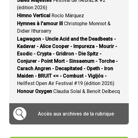
Sales Majestés
Festival de l'ArbraZik #2
(édition 2026)
Himno Vertical
Rocío Márquez
Hymnes à l'amour III
Christophe Monniot &
Didier Ithursarry
Lagwagon - Uncle Acid and the Deadbeats -
Kadavar - Alice Cooper - Impureza - Mourir -
Esodic - Crypta - Gridiron - Die Spitz -
Conjurer - Point Mort - Sinsaenum - Torche -
Carach Angren - Decapitated - Opeth - Iron
Maiden - BRUIT <= - Combust - Vigljós -
Hellfest Open Air Festival #19 (édition 2026)
Honour Oxygen
Claudia Solal & Benoît Delbecq
Accès aux archives de la rubrique