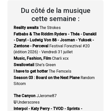
Du côté de la musique
cette semaine :
Reality awaits
The Strokes
Fatbabs & The Riddim Ryders - Théa - Danakil
- Danyl - Ludwig Von 88 - Josman - Yuksek -
Zentone - Perceval
Festival Foreztival #20
(édition 2026) - Vendredi 31 juillet
Music, Fashion, Film
Charli xcx
Swallowtail
She's Green
I have to get hotter
The Femcels
Season 03 : Board on the Next Plane
Random
Sitcom
The Canyon
JJerome87
U
Underscores
Interpol - Katy Perry - TVOD - Sprints -