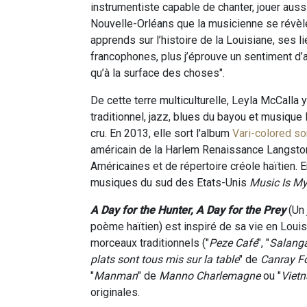
instrumentiste capable de chanter, jouer aussi 
Nouvelle-Orléans que la musicienne se révèle 
apprends sur l’histoire de la Louisiane, ses li
francophones, plus j’éprouve un sentiment d’a
qu’à la surface des choses".
De cette terre multiculturelle, Leyla McCalla 
traditionnel, jazz, blues du bayou et musique 
cru. En 2013, elle sort l'album
Vari-colored s
américain de la Harlem Renaissance Langst
Américaines et de répertoire créole haïtien.
musiques du sud des Etats-Unis
Music Is M
A Day for the Hunter, A Day for the Prey
(Un 
poème haïtien) est inspiré de sa vie en Louisi
morceaux traditionnels ("
Peze Café
", "
Salang
plats sont tous mis sur la table
" de
Canray F
"
Manman
" de
Manno Charlemagne
ou "
Viet
originales.