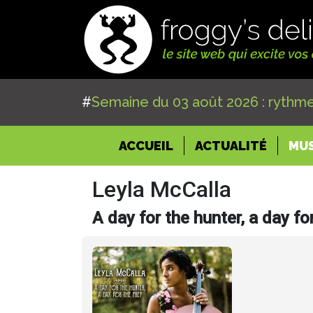
#
Semaine du 03 août 2026 : rythme
(CURRENT)
ACCUEIL
ACTUALITÉ
MU
Leyla McCalla
A day for the hunter, a day fo