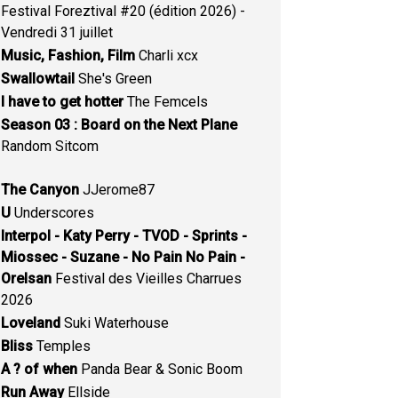
Festival Foreztival #20 (édition 2026) -
Vendredi 31 juillet
Music, Fashion, Film
Charli xcx
Swallowtail
She's Green
I have to get hotter
The Femcels
Season 03 : Board on the Next Plane
Random Sitcom
The Canyon
JJerome87
U
Underscores
Interpol - Katy Perry - TVOD - Sprints -
Miossec - Suzane - No Pain No Pain -
Orelsan
Festival des Vieilles Charrues
2026
Loveland
Suki Waterhouse
Bliss
Temples
A ? of when
Panda Bear & Sonic Boom
Run Away
Ellside