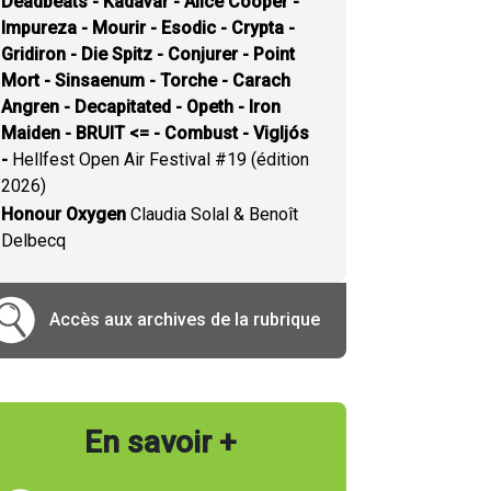
Deadbeats - Kadavar - Alice Cooper -
Impureza - Mourir - Esodic - Crypta -
Gridiron - Die Spitz - Conjurer - Point
Mort - Sinsaenum - Torche - Carach
Angren - Decapitated - Opeth - Iron
Maiden - BRUIT <= - Combust - Vigljós
-
Hellfest Open Air Festival #19 (édition
2026)
Honour Oxygen
Claudia Solal & Benoît
Delbecq
Accès aux archives de la rubrique
En savoir +