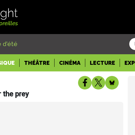
 d'été
SIQUE
THÉÂTRE
CINÉMA
LECTURE
EX
r the prey