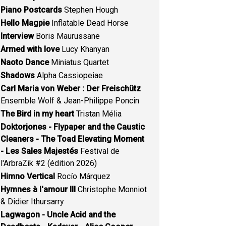
Piano Postcards
Stephen Hough
Hello Magpie
Inflatable Dead Horse
Interview
Boris Maurussane
Armed with love
Lucy Khanyan
Naoto Dance
Miniatus Quartet
Shadows
Alpha Cassiopeiae
Carl Maria von Weber : Der Freischütz
Ensemble Wolf & Jean-Philippe Poncin
The Bird in my heart
Tristan Mélia
Doktorjones - Flypaper and the Caustic
Cleaners - The Toad Elevating Moment
- Les Sales Majestés
Festival de
l'ArbraZik #2 (édition 2026)
Himno Vertical
Rocío Márquez
Hymnes à l'amour III
Christophe Monniot
& Didier Ithursarry
Lagwagon - Uncle Acid and the