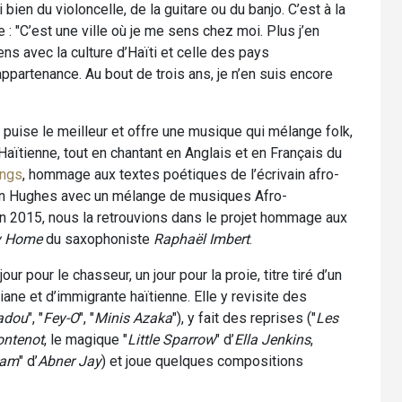
bien du violoncelle, de la guitare ou du banjo. C’est à la
: "C’est une ville où je me sens chez moi. Plus j’en
ens avec la culture d’Haïti et celle des pays
ppartenance. Au bout de trois ans, je n’en suis encore
y puise le meilleur et offre une musique qui mélange folk,
Haïtienne, tout en chantant en Anglais et en Français du
ongs
, hommage aux textes poétiques de l’écrivain afro-
on Hughes avec un mélange de musiques Afro-
 En 2015, nous la retrouvions dans le projet hommage aux
y Home
du saxophoniste
Raphaël Imbert
.
jour pour le chasseur, un jour pour la proie, titre tiré d’un
ane et d’immigrante haïtienne. Elle y revisite des
adou
", "
Fey-O
", "
Minis Azaka
"), y fait des reprises ("
Les
ontenot
, le magique "
Little Sparrow
" d’
Ella Jenkins
,
nam
" d’
Abner Jay
) et joue quelques compositions