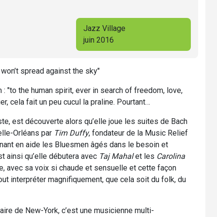
Jazz Village
juin 2016
s won’t spread against the sky"
: "to the human spirit, ever in search of freedom, love,
er, cela fait un peu cucul la praline. Pourtant…
ste, est découverte alors qu’elle joue les suites de Bach
elle-Orléans par
Tim Duffy
, fondateur de la Music Relief
enant en aide les Bluesmen âgés dans le besoin et
st ainsi qu’elle débutera avec
Taj Mahal
et les
Carolina
, avec sa voix si chaude et sensuelle et cette façon
out interpréter magnifiquement, que cela soit du folk, du
naire de New-York, c’est une musicienne multi-