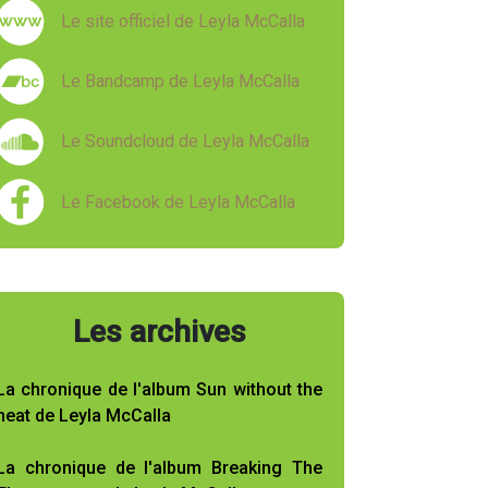
Le site officiel de Leyla McCalla
Le Bandcamp de Leyla McCalla
Le Soundcloud de Leyla McCalla
Le Facebook de Leyla McCalla
Les archives
La chronique de l'album Sun without the
heat de Leyla McCalla
La chronique de l'album Breaking The