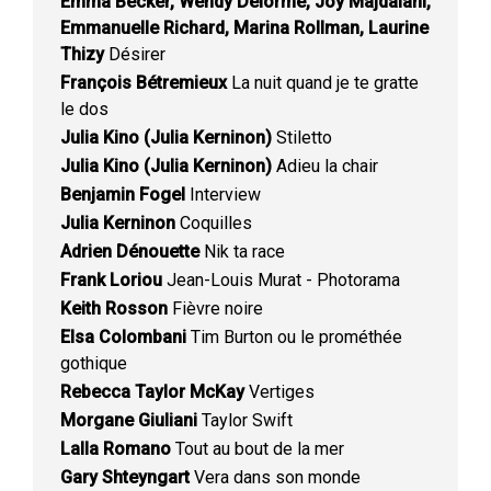
Emma Becker, Wendy Delorme, Joy Majdalani,
Emmanuelle Richard, Marina Rollman, Laurine
Thizy
Désirer
François Bétremieux
La nuit quand je te gratte
le dos
Julia Kino (Julia Kerninon)
Stiletto
Julia Kino (Julia Kerninon)
Adieu la chair
Benjamin Fogel
Interview
Julia Kerninon
Coquilles
Adrien Dénouette
Nik ta race
Frank Loriou
Jean-Louis Murat - Photorama
Keith Rosson
Fièvre noire
Elsa Colombani
Tim Burton ou le prométhée
gothique
Rebecca Taylor McKay
Vertiges
Morgane Giuliani
Taylor Swift
Lalla Romano
Tout au bout de la mer
Gary Shteyngart
Vera dans son monde