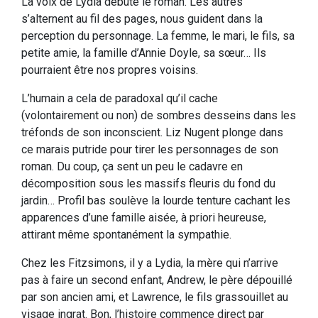
La voix de Lydia débute le roman. Les autres
s’alternent au fil des pages, nous guident dans la
perception du personnage. La femme, le mari, le fils, sa
petite amie, la famille d’Annie Doyle, sa sœur… Ils
pourraient être nos propres voisins.
L’humain a cela de paradoxal qu’il cache
(volontairement ou non) de sombres desseins dans les
tréfonds de son inconscient. Liz Nugent plonge dans
ce marais putride pour tirer les personnages de son
roman. Du coup, ça sent un peu le cadavre en
décomposition sous les massifs fleuris du fond du
jardin… Profil bas soulève la lourde tenture cachant les
apparences d’une famille aisée, à priori heureuse,
attirant même spontanément la sympathie.
Chez les Fitzsimons, il y a Lydia, la mère qui n’arrive
pas à faire un second enfant, Andrew, le père dépouillé
par son ancien ami, et Lawrence, le fils grassouillet au
visage ingrat. Bon, l’histoire commence direct par