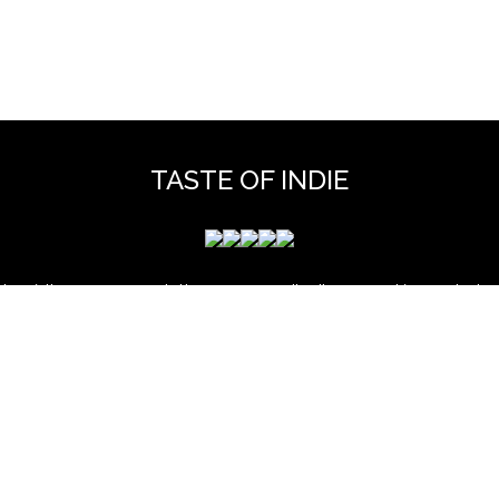
TASTE OF INDIE
 mérite que vous y jetiez un coup d'oeil pour y découvrir des 
et hors scène, déjà vues dans nos colonnes ou pas ...
www.tasteofindie.com
Contact
Mentions legales
Archives