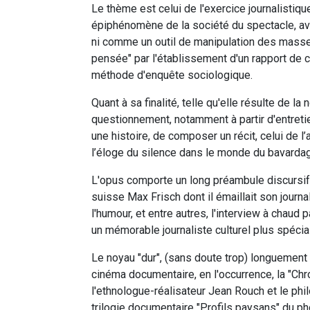
Le thème est celui de l'exercice journalisti
épiphénomène de la société du spectacle, ave
ni comme un outil de manipulation des masse
pensée" par l'établissement d'un rapport de 
méthode d'enquête sociologique.
Quant à sa finalité, telle qu'elle résulte de la n
questionnement, notamment à partir d'entretie
une histoire, de composer un récit, celui de l
l’éloge du silence dans le monde du bavardag
L'opus comporte un long préambule discursif c
suisse Max Frisch dont il émaillait son journa
l'humour, et entre autres, l'interview à chaud p
un mémorable journaliste culturel plus spécial
Le noyau "dur", (sans doute trop) longuement 
cinéma documentaire, en l'occurrence, la "Chr
l'ethnologue-réalisateur Jean Rouch et le ph
trilogie documentaire "Profils paysans" du