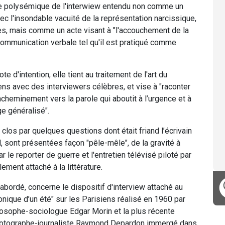
que polysémique de l'interwiew entendu non comme un
c l'insondable vacuité de la représentation narcissique,
s, mais comme un acte visant à "l'accouchement de la
communication verbale tel qu'il est pratiqué comme
ote d'intention, elle tient au traitement de l'art du
ns avec des interviewers célèbres, et vise à "raconter
’acheminement vers la parole qui aboutit à l’urgence et à
e généralisé".
los par quelques questions dont était friand l’écrivain
l, sont présentées façon "pêle-mêle", de la gravité à
ar le reporter de guerre et l'entretien télévisé piloté par
ement attaché à la littérature.
abordé, concerne le dispositif d'interview attaché au
onique d’un été" sur les Parisiens réalisé en 1960 par
ilosophe-sociologue Edgar Morin et la plus récente
 photographe-journaliste Raymond Depardon immergé dans