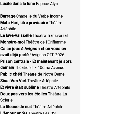
Lucile dans la lune
Espace Alya
Barrage
Chapelle du Verbe Incarné
Mata Hari, titre provisoire
Théâtre
Artéphile
Le lave-vaisselle
Théâtre Transversal
Monstre-moi
Théâtre de l'Oriflamme
Ca se joue à Avignon et on vous en
avait déjà parlé !
Avignon OFF 2026
Prison centrale - Et maintenant je sors
demain
Théâtre 3T - 10ème Avenue
Public chéri
Théâtre de Notre Dame
Sissi Von Vart
Théâtre Artéphile
Et vivre était sublime
Théâtre Artéphile
Deux pas vers les étoiles
Théâtre La
Scierie
La fileuse de nuit
Théâtre Artéphile
L'Amour après
Théâtre Les 3S