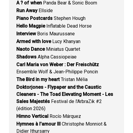
A ? of when
Panda Bear & Sonic Boom
Run Away
Ellside
Piano Postcards
Stephen Hough
Hello Magpie
Inflatable Dead Horse
Interview
Boris Maurussane
Armed with love
Lucy Khanyan
Naoto Dance
Miniatus Quartet
Shadows
Alpha Cassiopeiae
Carl Maria von Weber : Der Freischütz
Ensemble Wolf & Jean-Philippe Poncin
The Bird in my heart
Tristan Mélia
Doktorjones - Flypaper and the Caustic
Cleaners - The Toad Elevating Moment - Les
Sales Majestés
Festival de l'ArbraZik #2
(édition 2026)
Himno Vertical
Rocío Márquez
Hymnes à l'amour III
Christophe Monniot &
Didier Ithursarry