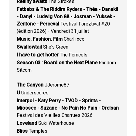
Reality awaits
The Strokes
Fatbabs & The Riddim Ryders - Théa - Danakil
- Danyl - Ludwig Von 88 - Josman - Yuksek -
Zentone - Perceval
Festival Foreztival #20
(édition 2026) - Vendredi 31 juillet
Music, Fashion, Film
Charli xcx
Swallowtail
She's Green
I have to get hotter
The Femcels
Season 03 : Board on the Next Plane
Random
Sitcom
The Canyon
JJerome87
U
Underscores
Interpol - Katy Perry - TVOD - Sprints -
Miossec - Suzane - No Pain No Pain - Orelsan
Festival des Vieilles Charrues 2026
Loveland
Suki Waterhouse
Bliss
Temples