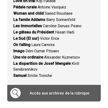
Love on trial
Kôji Fukada
Pédale rurale
Antoine Vasquez
Woman and child
Saeed Roustaee
La famile Addams
Barry Sonnenfeld
Les Immortelles
Caroline Deruas Peano
Le gâteau du Président
Hasan Hadi
Le Sud (El sur)
Victor Erice
On falling
Laura Carreira
Imago
Déni Oumar Pitsaev
Une vie ordinaire
Alexander Kuznetsov
La disparition de Josef Mengele
Kirill
Serebrennikov
Samuel
Emilie Tronche
Accès aux archives de la rubrique