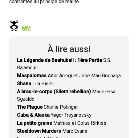
confrontée au principe de réalité.
MM
À lire aussi
La Légende de Baahubali : 1ère Partie
S.S.
Rajamouli
Maspalomas
Aitor Arregi et Jose Mari Goenaga
Shana
Lila Pinell
A bras-le-corps (Silent rebellion)
Marie-Elsa
Sgualdo
The Plague
Charlie Polinger
Cuba & Alaska
Yegor Troyanovsky
La petite graine
Mathias et Colas Rifkiss
Steeldown Murders
Marc Evans