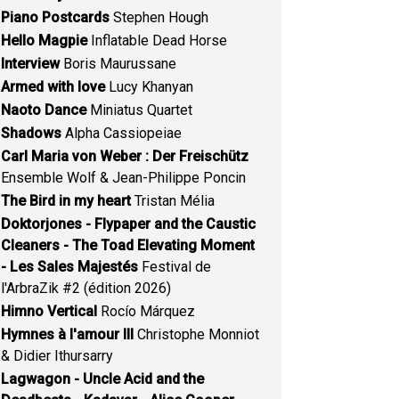
Piano Postcards
Stephen Hough
Hello Magpie
Inflatable Dead Horse
Interview
Boris Maurussane
Armed with love
Lucy Khanyan
Naoto Dance
Miniatus Quartet
Shadows
Alpha Cassiopeiae
Carl Maria von Weber : Der Freischütz
Ensemble Wolf & Jean-Philippe Poncin
The Bird in my heart
Tristan Mélia
Doktorjones - Flypaper and the Caustic
Cleaners - The Toad Elevating Moment
- Les Sales Majestés
Festival de
l'ArbraZik #2 (édition 2026)
Himno Vertical
Rocío Márquez
Hymnes à l'amour III
Christophe Monniot
& Didier Ithursarry
Lagwagon - Uncle Acid and the