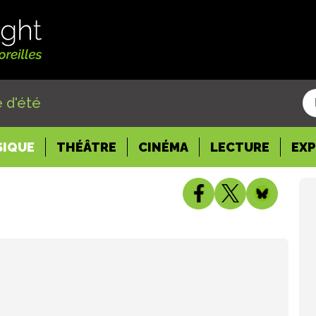
 d'été
SIQUE
THÉÂTRE
CINÉMA
LECTURE
EX