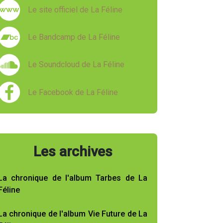
Le site officiel de La Féline
Le Bandcamp de La Féline
Le Soundcloud de La Féline
Le Facebook de La Féline
Les archives
La chronique de l'album Tarbes de La
Féline
La chronique de l'album Vie Future de La