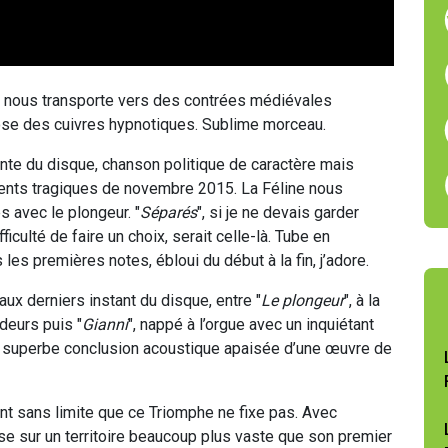
ine nous transporte vers des contrées médiévales
pose des cuivres hypnotiques. Sublime morceau.
ante du disque, chanson politique de caractère mais
ments tragiques de novembre 2015. La Féline nous
 avec le plongeur. "
Séparés
", si je ne devais garder
iculté de faire un choix, serait celle-là. Tube en
es premières notes, ébloui du début à la fin, j’adore.
ux derniers instant du disque, entre "
Le plongeur
", à la
deurs puis "
Gianni
", nappé à l’orgue avec un inquiétant
, superbe conclusion acoustique apaisée d’une œuvre de
t sans limite que ce Triomphe ne fixe pas. Avec
sse sur un territoire beaucoup plus vaste que son premier