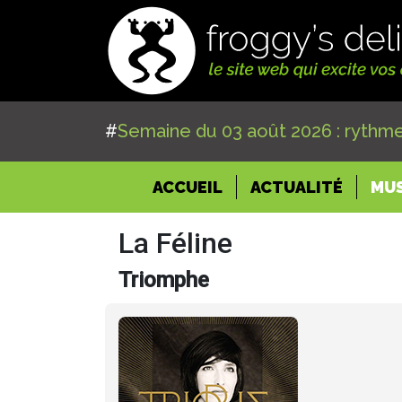
#
Semaine du 03 août 2026 : rythme
(CURRENT)
ACCUEIL
ACTUALITÉ
MU
La Féline
Triomphe