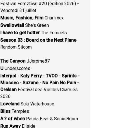
Festival Foreztival #20 (édition 2026) -
Vendredi 31 juillet
Music, Fashion, Film
Charli xcx
Swallowtail
She's Green
I have to get hotter
The Femcels
Season 03 : Board on the Next Plane
Random Sitcom
The Canyon
JJerome87
U
Underscores
Interpol - Katy Perry - TVOD - Sprints -
Miossec - Suzane - No Pain No Pain -
Orelsan
Festival des Vieilles Charrues
2026
Loveland
Suki Waterhouse
Bliss
Temples
A ? of when
Panda Bear & Sonic Boom
Run Away
Ellside