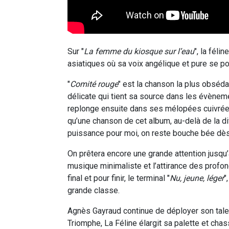
Sur "
La femme du kiosque sur l’eau
", la fél
asiatiques où sa voix angélique et pure se 
"
Comité rouge
" est la chanson la plus obséd
délicate qui tient sa source dans les évène
replonge ensuite dans ses mélopées cuivrées
qu’une chanson de cet album, au-delà de la diff
puissance pour moi, on reste bouche bée dès l
On prêtera encore une grande attention jusqu’a
musique minimaliste et l’attirance des profon
final et pour finir, le terminal "
Nu, jeune, léger
"
grande classe.
Agnès Gayraud continue de déployer son talen
Triomphe, La Féline élargit sa palette et cha