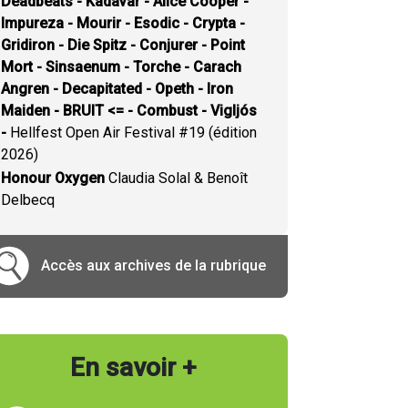
Deadbeats - Kadavar - Alice Cooper -
Impureza - Mourir - Esodic - Crypta -
Gridiron - Die Spitz - Conjurer - Point
Mort - Sinsaenum - Torche - Carach
Angren - Decapitated - Opeth - Iron
Maiden - BRUIT <= - Combust - Vigljós
-
Hellfest Open Air Festival #19 (édition
2026)
Honour Oxygen
Claudia Solal & Benoît
Delbecq
Accès aux archives de la rubrique
En savoir +