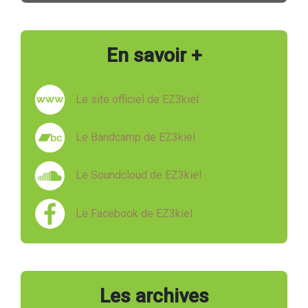
En savoir +
Le site officiel de EZ3kiel
Le Bandcamp de EZ3kiel
Le Soundcloud de EZ3kiel
Le Facebook de EZ3kiel
Les archives