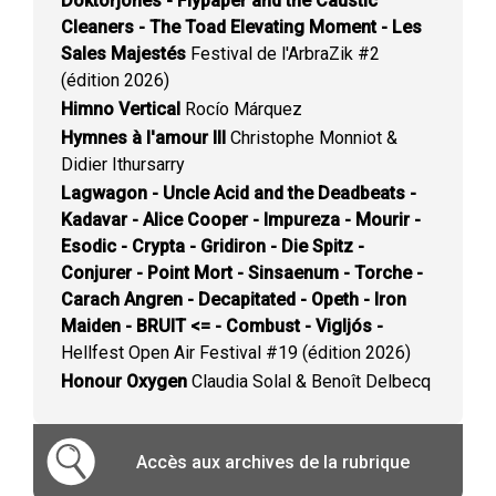
Doktorjones - Flypaper and the Caustic
Cleaners - The Toad Elevating Moment - Les
Sales Majestés
Festival de l'ArbraZik #2
(édition 2026)
Himno Vertical
Rocío Márquez
Hymnes à l'amour III
Christophe Monniot &
Didier Ithursarry
Lagwagon - Uncle Acid and the Deadbeats -
Kadavar - Alice Cooper - Impureza - Mourir -
Esodic - Crypta - Gridiron - Die Spitz -
Conjurer - Point Mort - Sinsaenum - Torche -
Carach Angren - Decapitated - Opeth - Iron
Maiden - BRUIT <= - Combust - Vigljós -
Hellfest Open Air Festival #19 (édition 2026)
Honour Oxygen
Claudia Solal & Benoît Delbecq
Accès aux archives de la rubrique