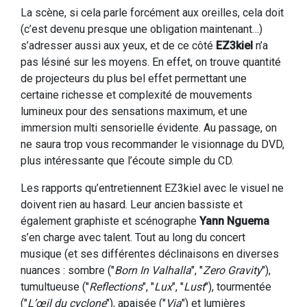
La scène, si cela parle forcément aux oreilles, cela doit
(c’est devenu presque une obligation maintenant…)
s’adresser aussi aux yeux, et de ce côté
EZ3kiel
n’a
pas lésiné sur les moyens. En effet, on trouve quantité
de projecteurs du plus bel effet permettant une
certaine richesse et complexité de mouvements
lumineux pour des sensations maximum, et une
immersion multi sensorielle évidente. Au passage, on
ne saura trop vous recommander le visionnage du DVD,
plus intéressante que l’écoute simple du CD.
Les rapports qu’entretiennent EZ3kiel avec le visuel ne
doivent rien au hasard. Leur ancien bassiste et
également graphiste et scénographe
Yann Nguema
s’en charge avec talent. Tout au long du concert
musique (et ses différentes déclinaisons en diverses
nuances : sombre ("
Born In Valhalla
", "
Zero Gravity
"),
tumultueuse ("
Reflections
", "
Lux
", "
Lust
"), tourmentée
("
L’œil du cyclone
"), apaisée ("
Via
") et lumières