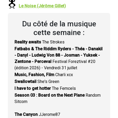
Le Noise (Jérôme Gillet)
Du côté de la musique
cette semaine :
Reality awaits
The Strokes
Fatbabs & The Riddim Ryders - Théa - Danakil
- Danyl - Ludwig Von 88 - Josman - Yuksek -
Zentone - Perceval
Festival Foreztival #20
(édition 2026) - Vendredi 31 juillet
Music, Fashion, Film
Charli xcx
Swallowtail
She's Green
I have to get hotter
The Femcels
Season 03 : Board on the Next Plane
Random
Sitcom
The Canyon
JJerome87