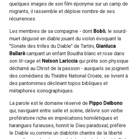
quelques images de son film éponyme sur un camp de
migrants, il rassemble et déploie nombre de ses
récurrences.
Les membres de sa compagnie - dont
Bobò
, le sourd-
muet déguisé en diable jouant du violon évoquant la
"Sonate des trilles du Diable" de Tartini,
Gianluca
Ballarè
campant un enfant Boudha blanc et rose dans
son lit-cage et
Nelson Lariccia
qui prête son physique
décharné au Christ de la passion - auxquels se joignent
des comédiens du Théâtre National Croate, se livrent à
des pantomimes déclinant topos bibliques et
métaphores iconographiques.
La parole est le domaine réservé de
Pippo Delbono
qui, naviguant entre salle et scène, délivre son verbe
profératoire riche en imprécations homilétiques et
harangues furieuses, honnit le Dieu paradoxal, préfère
le Diable vu comme un diablotin chantre de la liberté