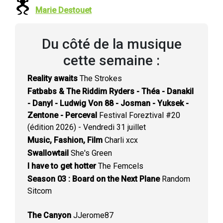
Marie Destouet
Du côté de la musique
cette semaine :
Reality awaits
The Strokes
Fatbabs & The Riddim Ryders - Théa - Danakil
- Danyl - Ludwig Von 88 - Josman - Yuksek -
Zentone - Perceval
Festival Foreztival #20
(édition 2026) - Vendredi 31 juillet
Music, Fashion, Film
Charli xcx
Swallowtail
She's Green
I have to get hotter
The Femcels
Season 03 : Board on the Next Plane
Random
Sitcom
The Canyon
JJerome87