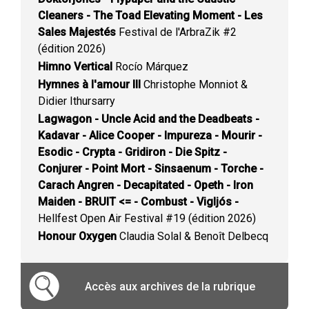
Cleaners - The Toad Elevating Moment - Les
Sales Majestés
Festival de l'ArbraZik #2
(édition 2026)
Himno Vertical
Rocío Márquez
Hymnes à l'amour III
Christophe Monniot &
Didier Ithursarry
Lagwagon - Uncle Acid and the Deadbeats -
Kadavar - Alice Cooper - Impureza - Mourir -
Esodic - Crypta - Gridiron - Die Spitz -
Conjurer - Point Mort - Sinsaenum - Torche -
Carach Angren - Decapitated - Opeth - Iron
Maiden - BRUIT <= - Combust - Vigljós -
Hellfest Open Air Festival #19 (édition 2026)
Honour Oxygen
Claudia Solal & Benoît Delbecq
Accès aux archives de la rubrique