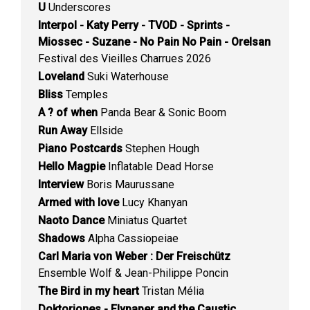
U
Underscores
Interpol - Katy Perry - TVOD - Sprints -
Miossec - Suzane - No Pain No Pain - Orelsan
Festival des Vieilles Charrues 2026
Loveland
Suki Waterhouse
Bliss
Temples
A ? of when
Panda Bear & Sonic Boom
Run Away
Ellside
Piano Postcards
Stephen Hough
Hello Magpie
Inflatable Dead Horse
Interview
Boris Maurussane
Armed with love
Lucy Khanyan
Naoto Dance
Miniatus Quartet
Shadows
Alpha Cassiopeiae
Carl Maria von Weber : Der Freischütz
Ensemble Wolf & Jean-Philippe Poncin
The Bird in my heart
Tristan Mélia
Doktorjones - Flypaper and the Caustic