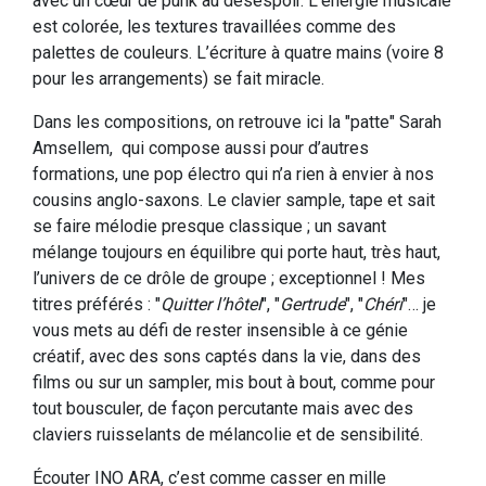
avec un cœur de punk au désespoir. L’énergie musicale
est colorée, les textures travaillées comme des
palettes de couleurs. L’écriture à quatre mains (voire 8
pour les arrangements) se fait miracle.
Dans les compositions, on retrouve ici la "patte" Sarah
Amsellem, qui compose aussi pour d’autres
formations, une pop électro qui n’a rien à envier à nos
cousins anglo-saxons. Le clavier sample, tape et sait
se faire mélodie presque classique ; un savant
mélange toujours en équilibre qui porte haut, très haut,
l’univers de ce drôle de groupe ; exceptionnel ! Mes
titres préférés : "
Quitter l’hôtel
", "
Gertrude
", "
Chéri
"… je
vous mets au défi de rester insensible à ce génie
créatif, avec des sons captés dans la vie, dans des
films ou sur un sampler, mis bout à bout, comme pour
tout bousculer, de façon percutante mais avec des
claviers ruisselants de mélancolie et de sensibilité.
Écouter INO ARA, c’est comme casser en mille