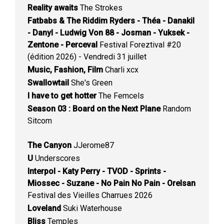
Reality awaits
The Strokes
Fatbabs & The Riddim Ryders - Théa - Danakil
- Danyl - Ludwig Von 88 - Josman - Yuksek -
Zentone - Perceval
Festival Foreztival #20
(édition 2026) - Vendredi 31 juillet
Music, Fashion, Film
Charli xcx
Swallowtail
She's Green
I have to get hotter
The Femcels
Season 03 : Board on the Next Plane
Random
Sitcom
The Canyon
JJerome87
U
Underscores
Interpol - Katy Perry - TVOD - Sprints -
Miossec - Suzane - No Pain No Pain - Orelsan
Festival des Vieilles Charrues 2026
Loveland
Suki Waterhouse
Bliss
Temples