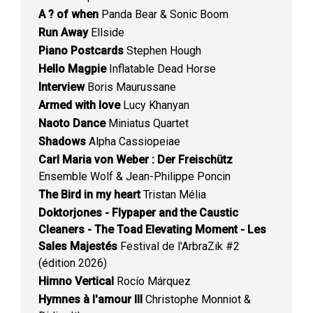
A ? of when
Panda Bear & Sonic Boom
Run Away
Ellside
Piano Postcards
Stephen Hough
Hello Magpie
Inflatable Dead Horse
Interview
Boris Maurussane
Armed with love
Lucy Khanyan
Naoto Dance
Miniatus Quartet
Shadows
Alpha Cassiopeiae
Carl Maria von Weber : Der Freischütz
Ensemble Wolf & Jean-Philippe Poncin
The Bird in my heart
Tristan Mélia
Doktorjones - Flypaper and the Caustic
Cleaners - The Toad Elevating Moment - Les
Sales Majestés
Festival de l'ArbraZik #2
(édition 2026)
Himno Vertical
Rocío Márquez
Hymnes à l'amour III
Christophe Monniot &