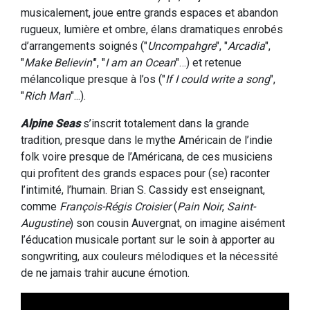
musicalement, joue entre grands espaces et abandon
rugueux, lumière et ombre, élans dramatiques enrobés
d’arrangements soignés ("
Uncompahgre
", "
Arcadia
",
"
Make Believin'
", "
I am an Ocean
"…) et retenue
mélancolique presque à l’os ("
If I could write a song
",
"
Rich Man
"...).
Alpine Seas
s’inscrit totalement dans la grande
tradition, presque dans le mythe Américain de l’indie
folk voire presque de l’Américana, de ces musiciens
qui profitent des grands espaces pour (se) raconter
l’intimité, l’humain. Brian S. Cassidy est enseignant,
comme
François-Régis Croisier
(
Pain Noir
,
Saint-
Augustine
) son cousin Auvergnat, on imagine aisément
l’éducation musicale portant sur le soin à apporter au
songwriting, aux couleurs mélodiques et la nécessité
de ne jamais trahir aucune émotion.