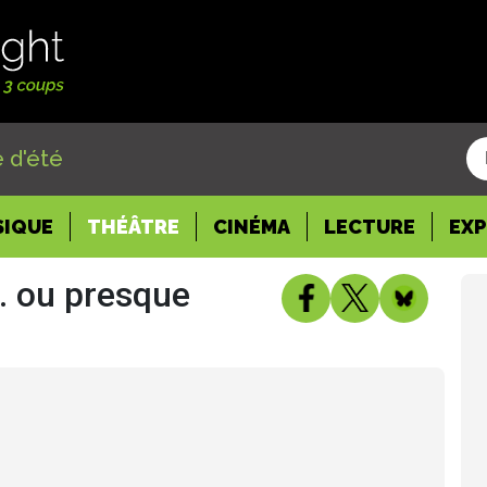
 d'été
SIQUE
THÉÂTRE
CINÉMA
LECTURE
EX
.. ou presque