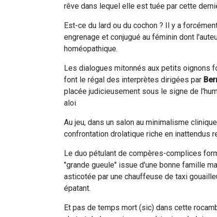
rêve dans lequel elle est tuée par cette derni
Est-ce du lard ou du cochon ? Il y a forcémen
engrenage et conjugué au féminin dont l'auteu
homéopathique.
Les dialogues mitonnés aux petits oignons fo
font le régal des interprètes dirigées par
Ber
placée judicieusement sous le signe de l'hu
aloi
Au jeu, dans un salon au minimalisme cliniqu
confrontation drolatique riche en inattendus
Le duo pétulant de compères-complices for
"grande gueule" issue d'une bonne famille ma
asticotée par une chauffeuse de taxi gouaille
épatant.
Et pas de temps mort (sic) dans cette rocambo