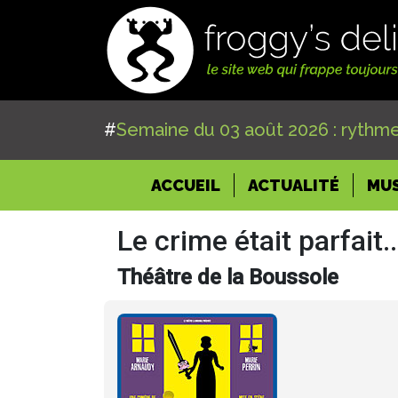
#
Semaine du 03 août 2026 : rythme
(CURRENT)
ACCUEIL
ACTUALITÉ
MU
Le crime était parfait.
Théâtre de la Boussole