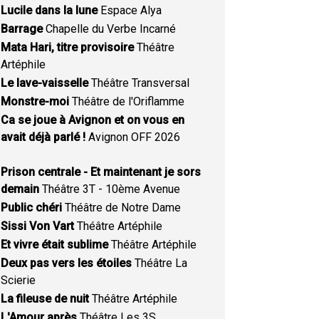
Lucile dans la lune
Espace Alya
Barrage
Chapelle du Verbe Incarné
Mata Hari, titre provisoire
Théâtre
Artéphile
Le lave-vaisselle
Théâtre Transversal
Monstre-moi
Théâtre de l'Oriflamme
Ca se joue à Avignon et on vous en
avait déjà parlé !
Avignon OFF 2026
Prison centrale - Et maintenant je sors
demain
Théâtre 3T - 10ème Avenue
Public chéri
Théâtre de Notre Dame
Sissi Von Vart
Théâtre Artéphile
Et vivre était sublime
Théâtre Artéphile
Deux pas vers les étoiles
Théâtre La
Scierie
La fileuse de nuit
Théâtre Artéphile
L'Amour après
Théâtre Les 3S