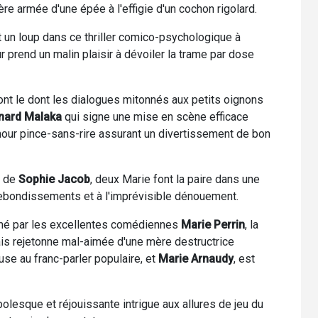
ère armée d'une épée à l'effigie d'un cochon rigolard.
t un loup dans ce thriller comico-psychologique à
r prend un malin plaisir à dévoiler la trame par dose
nt le dont les dialogues mitonnés aux petits oignons
nard Malaka
qui signe une mise en scène efficace
mour pince-sans-rire assurant un divertissement de bon
e de
Sophie Jacob
, deux Marie font la paire dans une
 rebondissements et à l'imprévisible dénouement.
mé par les excellentes comédiennes
Marie Perrin
, la
is rejetonne mal-aimée d'une mère destructrice
use au franc-parler populaire, et
Marie Arnaudy
, est
lesque et réjouissante intrigue aux allures de jeu du