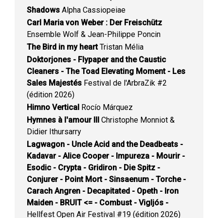
Shadows
Alpha Cassiopeiae
Carl Maria von Weber : Der Freischütz
Ensemble Wolf & Jean-Philippe Poncin
The Bird in my heart
Tristan Mélia
Doktorjones - Flypaper and the Caustic
Cleaners - The Toad Elevating Moment - Les
Sales Majestés
Festival de l'ArbraZik #2
(édition 2026)
Himno Vertical
Rocío Márquez
Hymnes à l'amour III
Christophe Monniot &
Didier Ithursarry
Lagwagon - Uncle Acid and the Deadbeats -
Kadavar - Alice Cooper - Impureza - Mourir -
Esodic - Crypta - Gridiron - Die Spitz -
Conjurer - Point Mort - Sinsaenum - Torche -
Carach Angren - Decapitated - Opeth - Iron
Maiden - BRUIT <= - Combust - Vigljós -
Hellfest Open Air Festival #19 (édition 2026)