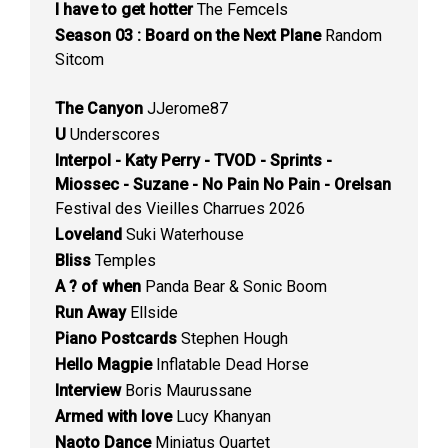
I have to get hotter
The Femcels
Season 03 : Board on the Next Plane
Random
Sitcom
The Canyon
JJerome87
U
Underscores
Interpol - Katy Perry - TVOD - Sprints -
Miossec - Suzane - No Pain No Pain - Orelsan
Festival des Vieilles Charrues 2026
Loveland
Suki Waterhouse
Bliss
Temples
A ? of when
Panda Bear & Sonic Boom
Run Away
Ellside
Piano Postcards
Stephen Hough
Hello Magpie
Inflatable Dead Horse
Interview
Boris Maurussane
Armed with love
Lucy Khanyan
Naoto Dance
Miniatus Quartet