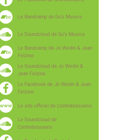
Le Bandcamp de Gu's Musics
Le Soundcloud de Gu's Musics
Le Bandcamp de Jo Wedin & Jean
Felzine
Le Soundcloud de Jo Wedin &
Jean Felzine
Le Facebook de Jo Wedin & Jean
Felzine
Le site officiel de Contrebrassens
Le Soundcloud de
Contrebrassens