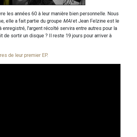
vivre les années 60 à leur manière bien personnelle. Nous
, elle a fait partie du groupe
MAI
et Jean Felzine est le
à enregistré, l'argent récolté servira entre autres pour la
t de sortir un disque ? Il reste 19 jours pour arriver à
tres de leur premier EP
.