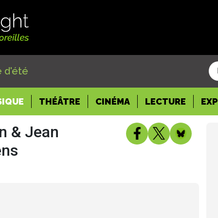
 d'été
SIQUE
THÉÂTRE
CINÉMA
LECTURE
EX
in & Jean
ens