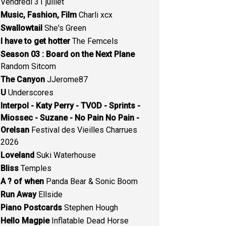
Vendredi 31 juillet
Music, Fashion, Film
Charli xcx
Swallowtail
She's Green
I have to get hotter
The Femcels
Season 03 : Board on the Next Plane
Random Sitcom
The Canyon
JJerome87
U
Underscores
Interpol - Katy Perry - TVOD - Sprints -
Miossec - Suzane - No Pain No Pain -
Orelsan
Festival des Vieilles Charrues
2026
Loveland
Suki Waterhouse
Bliss
Temples
A ? of when
Panda Bear & Sonic Boom
Run Away
Ellside
Piano Postcards
Stephen Hough
Hello Magpie
Inflatable Dead Horse