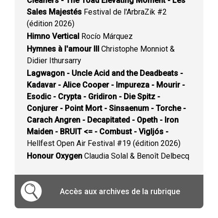
Cleaners - The Toad Elevating Moment - Les
Sales Majestés
Festival de l'ArbraZik #2
(édition 2026)
Himno Vertical
Rocío Márquez
Hymnes à l'amour III
Christophe Monniot &
Didier Ithursarry
Lagwagon - Uncle Acid and the Deadbeats -
Kadavar - Alice Cooper - Impureza - Mourir -
Esodic - Crypta - Gridiron - Die Spitz -
Conjurer - Point Mort - Sinsaenum - Torche -
Carach Angren - Decapitated - Opeth - Iron
Maiden - BRUIT <= - Combust - Vigljós -
Hellfest Open Air Festival #19 (édition 2026)
Honour Oxygen
Claudia Solal & Benoît Delbecq
Accès aux archives de la rubrique