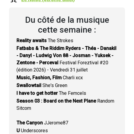
Du côté de la musique
cette semaine :
Reality awaits
The Strokes
Fatbabs & The Riddim Ryders - Théa - Danakil
- Danyl - Ludwig Von 88 - Josman - Yuksek -
Zentone - Perceval
Festival Foreztival #20
(édition 2026) - Vendredi 31 juillet
Music, Fashion, Film
Charli xcx
Swallowtail
She's Green
I have to get hotter
The Femcels
Season 03 : Board on the Next Plane
Random
Sitcom
The Canyon
JJerome87
U
Underscores