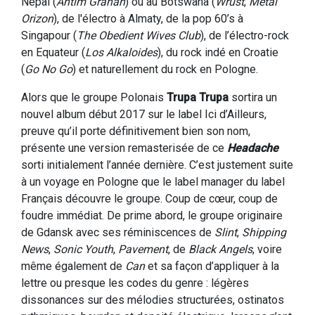
Népal (
Antim Grahan
) ou au Botswana (
Wrust
,
Metal
Orizon
), de l'électro à Almaty, de la pop 60’s à
Singapour (
The Obedient Wives Club
), de l’électro-rock
en Equateur (
Los Alkaloides
), du rock indé en Croatie
(
Go No Go
) et naturellement du rock en Pologne.
Alors que le groupe Polonais
Trupa Trupa
sortira un
nouvel album début 2017 sur le label Ici d’Ailleurs,
preuve qu’il porte définitivement bien son nom,
présente une version remasterisée de ce
Headache
sorti initialement l’année dernière. C’est justement suite
à un voyage en Pologne que le label manager du label
Français découvre le groupe. Coup de cœur, coup de
foudre immédiat. De prime abord, le groupe originaire
de Gdansk avec ses réminiscences de
Slint
,
Shipping
News
,
Sonic Youth
,
Pavement
, de
Black Angels
, voire
même également de
Can
et sa façon d’appliquer à la
lettre ou presque les codes du genre : légères
dissonances sur des mélodies structurées, ostinatos