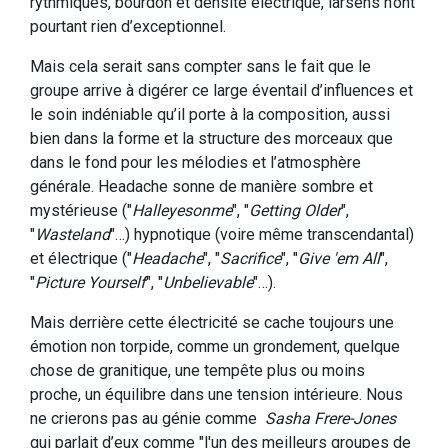
rythmiques, bourdon et densité électrique, larsens n’ont
pourtant rien d’exceptionnel.
Mais cela serait sans compter sans le fait que le
groupe arrive à digérer ce large éventail d’influences et
le soin indéniable qu’il porte à la composition, aussi
bien dans la forme et la structure des morceaux que
dans le fond pour les mélodies et l’atmosphère
générale. Headache sonne de manière sombre et
mystérieuse ("
Halleyesonme
", "
Getting Older
",
"
Wasteland
"…) hypnotique (voire même transcendantal)
et électrique ("
Headache
", "
Sacrifice
", "
Give 'em All
",
"
Picture Yourself
", "
Unbelievable
"…).
Mais derrière cette électricité se cache toujours une
émotion non torpide, comme un grondement, quelque
chose de granitique, une tempête plus ou moins
proche, un équilibre dans une tension intérieure. Nous
ne crierons pas au génie comme
Sasha Frere-Jones
qui parlait d’eux comme "l'un des meilleurs groupes de