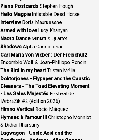
Piano Postcards
Stephen Hough
Hello Magpie
Inflatable Dead Horse
Interview
Boris Maurussane
Armed with love
Lucy Khanyan
Naoto Dance
Miniatus Quartet
Shadows
Alpha Cassiopeiae
Carl Maria von Weber : Der Freischütz
Ensemble Wolf & Jean-Philippe Poncin
The Bird in my heart
Tristan Mélia
Doktorjones - Flypaper and the Caustic
Cleaners - The Toad Elevating Moment
- Les Sales Majestés
Festival de
l'ArbraZik #2 (édition 2026)
Himno Vertical
Rocío Márquez
Hymnes à l'amour III
Christophe Monniot
& Didier Ithursarry
Lagwagon - Uncle Acid and the