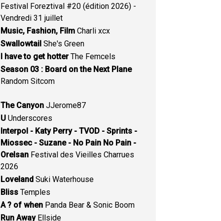
Festival Foreztival #20 (édition 2026) -
Vendredi 31 juillet
Music, Fashion, Film
Charli xcx
Swallowtail
She's Green
I have to get hotter
The Femcels
Season 03 : Board on the Next Plane
Random Sitcom
The Canyon
JJerome87
U
Underscores
Interpol - Katy Perry - TVOD - Sprints -
Miossec - Suzane - No Pain No Pain -
Orelsan
Festival des Vieilles Charrues
2026
Loveland
Suki Waterhouse
Bliss
Temples
A ? of when
Panda Bear & Sonic Boom
Run Away
Ellside