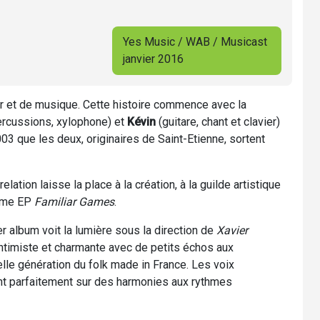
Yes Music / WAB / Musicast
janvier 2016
r et de musique. Cette histoire commence avec la
percussions, xylophone) et
Kévin
(guitare, chant et clavier)
003 que les deux, originaires de Saint-Etienne, sortent
ation laisse la place à la création, à la guilde artistique
ième EP
Familiar Games
.
er album voit la lumière sous la direction de
Xavier
ntimiste et charmante avec de petits échos aux
velle génération du folk made in France. Les voix
t parfaitement sur des harmonies aux rythmes