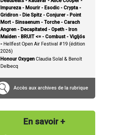
Deadbeats - Kadavar - Alice Cooper -
Impureza - Mourir - Esodic - Crypta -
Gridiron - Die Spitz - Conjurer - Point
Mort - Sinsaenum - Torche - Carach
Angren - Decapitated - Opeth - Iron
Maiden - BRUIT <= - Combust - Vigljós
-
Hellfest Open Air Festival #19 (édition
2026)
Honour Oxygen
Claudia Solal & Benoît
Delbecq
Accès aux archives de la rubrique
En savoir +