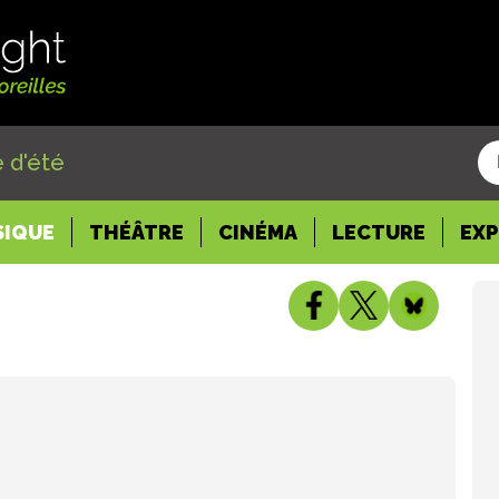
 d'été
SIQUE
THÉÂTRE
CINÉMA
LECTURE
EX