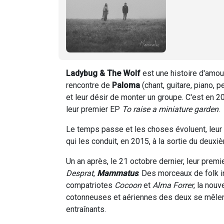
Ladybug & The Wolf
est une histoire d'amou
rencontre de
Paloma
(chant, guitare, piano, 
et leur désir de monter un groupe. C'est en 2
leur premier EP
To raise a miniature garden
.
Le temps passe et les choses évoluent, leur rel
qui les conduit, en 2015, à la sortie du deux
Un an après, le 21 octobre dernier, leur premi
Desprat
,
Mammatus
. Des morceaux de folk i
compatriotes
Cocoon
et
Alma Forrer
, la nou
cotonneuses et aériennes des deux se mêlen
entraînants.