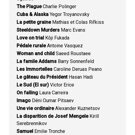
The Plague
Charlie Polinger
Cuba & Alaska
Yegor Troyanovsky
La petite graine
Mathias et Colas Rifkiss
Steeldown Murders
Marc Evans
Love on trial
Kôji Fukada
Pédale rurale
Antoine Vasquez
Woman and child
Saeed Roustaee
La famile Addams
Barry Sonnenfeld
Les Immortelles
Caroline Deruas Peano
Le gâteau du Président
Hasan Hadi
Le Sud (El sur)
Victor Erice
On falling
Laura Carreira
Imago
Déni Oumar Pitsaev
Une vie ordinaire
Alexander Kuznetsov
La disparition de Josef Mengele
Kirill
Serebrennikov
Samuel
Emilie Tronche