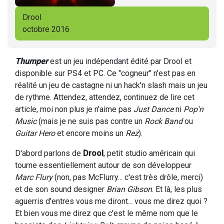
Drool
octobre 2016
Thumper
est un jeu indépendant édité par Drool et
disponible sur PS4 et PC. Ce "cogneur" n'est pas en
réalité un jeu de castagne ni un hack'n slash mais un jeu
de rythme. Attendez, attendez, continuez de lire cet
article, moi non plus je n'aime pas
Just Dance
ni
Pop'n
Music
(mais je ne suis pas contre un
Rock Band
ou
Guitar Hero
et encore moins un
Rez
).
D'abord parlons de
Drool
, petit studio américain qui
tourne essentiellement autour de son développeur
Marc Flury
(non, pas McFlurry... c'est très drôle, merci)
et de son sound designer
Brian Gibson
. Et là, les plus
aguerris d'entres vous me diront... vous me direz quoi ?
Et bien vous me direz que c'est le même nom que le