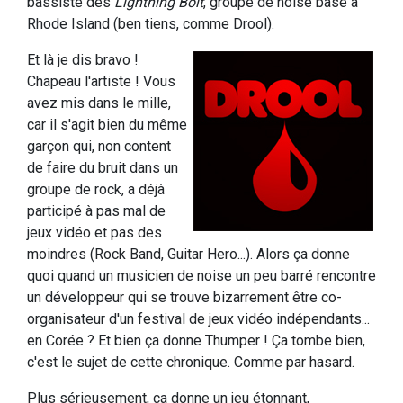
bassiste des
Lightning Bolt
, groupe de noise basé à
Rhode Island (ben tiens, comme Drool).
Et là je dis bravo !
Chapeau l'artiste ! Vous
avez mis dans le mille,
car il s'agit bien du même
garçon qui, non content
de faire du bruit dans un
groupe de rock, a déjà
participé à pas mal de
jeux vidéo et pas des
moindres (Rock Band, Guitar Hero...). Alors ça donne
quoi quand un musicien de noise un peu barré rencontre
un développeur qui se trouve bizarrement être co-
organisateur d'un festival de jeux vidéo indépendants...
en Corée ? Et bien ça donne Thumper ! Ça tombe bien,
c'est le sujet de cette chronique. Comme par hasard.
Plus sérieusement, ça donne un jeu étonnant,