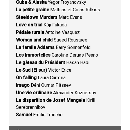
Cuba & Alaska
Yegor Troyanovsky
La petite graine
Mathias et Colas Rifkiss
Steeldown Murders
Marc Evans
Love on trial
Kôji Fukada
Pédale rurale
Antoine Vasquez
Woman and child
Saeed Roustaee
La famile Addams
Barry Sonnenfeld
Les Immortelles
Caroline Deruas Peano
Le gâteau du Président
Hasan Hadi
Le Sud (El sur)
Victor Erice
On falling
Laura Carreira
Imago
Déni Oumar Pitsaev
Une vie ordinaire
Alexander Kuznetsov
La disparition de Josef Mengele
Kirill
Serebrennikov
Samuel
Emilie Tronche