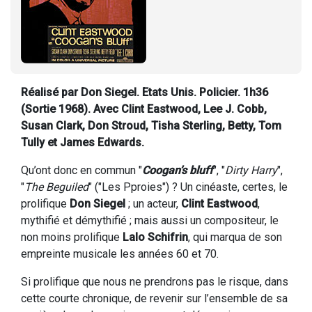
Réalisé par Don Siegel. Etats Unis. Policier. 1h36
(Sortie 1968). Avec Clint Eastwood, Lee J. Cobb,
Susan Clark, Don Stroud, Tisha Sterling, Betty, Tom
Tully et James Edwards.
Qu’ont donc en commun "
Coogan’s bluff
", "
Dirty Harry
",
"
The Beguiled
" ("Les Pproies") ? Un cinéaste, certes, le
prolifique
Don Siegel
; un acteur,
Clint Eastwood
,
mythifié et démythifié ; mais aussi un compositeur, le
non moins prolifique
Lalo Schifrin
, qui marqua de son
empreinte musicale les années 60 et 70.
Si prolifique que nous ne prendrons pas le risque, dans
cette courte chronique, de revenir sur l’ensemble de sa