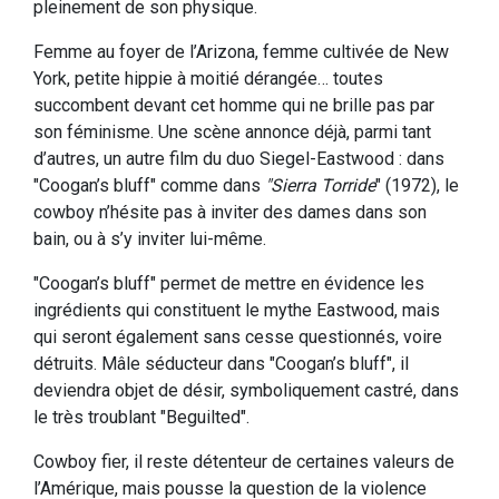
pleinement de son physique.
Femme au foyer de l’Arizona, femme cultivée de New
York, petite hippie à moitié dérangée… toutes
succombent devant cet homme qui ne brille pas par
son féminisme. Une scène annonce déjà, parmi tant
d’autres, un autre film du duo Siegel-Eastwood : dans
"Coogan’s bluff" comme dans
"Sierra Torride
" (1972), le
cowboy n’hésite pas à inviter des dames dans son
bain, ou à s’y inviter lui-même.
"Coogan’s bluff" permet de mettre en évidence les
ingrédients qui constituent le mythe Eastwood, mais
qui seront également sans cesse questionnés, voire
détruits. Mâle séducteur dans "Coogan’s bluff", il
deviendra objet de désir, symboliquement castré, dans
le très troublant "Beguilted".
Cowboy fier, il reste détenteur de certaines valeurs de
l’Amérique, mais pousse la question de la violence