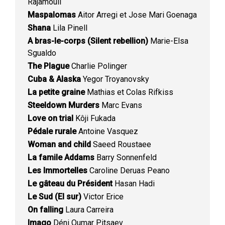
Rajamouli
Maspalomas
Aitor Arregi et Jose Mari Goenaga
Shana
Lila Pinell
A bras-le-corps (Silent rebellion)
Marie-Elsa
Sgualdo
The Plague
Charlie Polinger
Cuba & Alaska
Yegor Troyanovsky
La petite graine
Mathias et Colas Rifkiss
Steeldown Murders
Marc Evans
Love on trial
Kôji Fukada
Pédale rurale
Antoine Vasquez
Woman and child
Saeed Roustaee
La famile Addams
Barry Sonnenfeld
Les Immortelles
Caroline Deruas Peano
Le gâteau du Président
Hasan Hadi
Le Sud (El sur)
Victor Erice
On falling
Laura Carreira
Imago
Déni Oumar Pitsaev