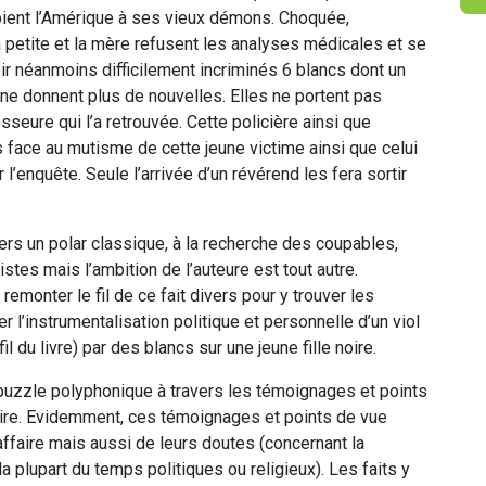
oient l’Amérique à ses vieux démons. Choquée,
a petite et la mère refusent les analyses médicales et se
ir néanmoins difficilement incriminés 6 blancs dont un
 et ne donnent plus de nouvelles. Elles ne portent pas
sseure qui l’a retrouvée. Cette policière ainsi que
 face au mutisme de cette jeune victime ainsi que celui
l’enquête. Seule l’arrivée d’un révérend les fera sortir
vers un polar classique, à la recherche des coupables,
es mais l’ambition de l’auteure est tout autre.
emonter le fil de ce fait divers pour y trouver les
r l’instrumentalisation politique et personnelle d’un viol
l du livre) par des blancs sur une jeune fille noire.
e puzzle polyphonique à travers les témoignages et points
aire. Evidemment, ces témoignages et points de vue
’affaire mais aussi de leurs doutes (concernant la
la plupart du temps politiques ou religieux). Les faits y