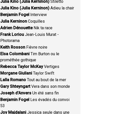
Julia Kino (Julia Kerninon)
Stiletto
Julia Kino (Julia Kerninon)
Adieu la chair
Benjamin Fogel
Interview
Julia Kerninon
Coquilles
Adrien Dénouette
Nik ta race
Frank Loriou
Jean-Louis Murat -
Photorama
Keith Rosson
Fièvre noire
Elsa Colombani
Tim Burton ou le
prométhée gothique
Rebecca Taylor McKay
Vertiges
Morgane Giuliani
Taylor Swift
Lalla Romano
Tout au bout de la mer
Gary Shteyngart
Vera dans son monde
Joseph d'Anvers
Un été sans fin
Benjamin Fogel
Les évadés du convoi
53
Joy Majdalani
Jessica seule dans une