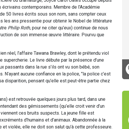
mancière ou dramaturge, Joyce Carol Oates occupe depuis
es écrivains contemporains. Membre de l’Académie
s de 50 livres écrits sous son nom, sans compter ceux
s les ans pressentie pour obtenir le Nobel de littérature
utre
Philip Roth
, pour ne citer qu’eux) continue de nous
truction de son immense œuvre littéraire. Pourvu que
ien réel, l’affaire Tawana Brawley, dont le prétendu viol
e supercherie. Le livre débute par la présence d’une
x passants dans la rue s’ils ont vu son bébé, son
s. N’ayant aucune confiance en la police, "la police c’est
sa disparition, pensant qu’elle est peut-être partie chez
 ans) est retrouvée quelques jours plus tard, dans une
entendant des gémissements (qu’elle croit venir d’un
ù viennent ces bruits suspects. La jeune fille est
d’excréments d’humains et d’animaux. Abandonnée à la
 et violée, elle ne doit son salut qu’à cette professeure.