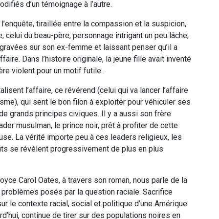
difiés d’un témoignage à l’autre.
l’enquête, tiraillée entre la compassion et la suspicion,
te, celui du beau-père, personnage intrigant un peu lâche,
gravées sur son ex-femme et laissant penser qu’il a
aire. Dans l’histoire originale, la jeune fille avait inventé
re violent pour un motif futile.
lisent l’affaire, ce révérend (celui qui va lancer l’affaire
sme), qui sent le bon filon à exploiter pour véhiculer ses
de grands principes civiques. Il y a aussi son frère
ader musulman, le prince noir, prêt à profiter de cette
use. La vérité importe peu à ces leaders religieux, les
aits se révèlent progressivement de plus en plus
yce Carol Oates, à travers son roman, nous parle de la
problèmes posés par la question raciale. Sacrifice
sur le contexte racial, social et politique d’une Amérique
rd’hui, continue de tirer sur des populations noires en