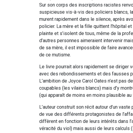
Sur son corps des inscriptions racistes renv
suspicieuse vis-à-vis des policiers blancs, l
murent rapidement dans le silence, après avo
policier. La mère et la fille quittent l’hôpital
plainte et s’isolent de tous, même de la profe
d’autres personnes aimeraient intervenir mais
de sa mère, il est impossible de faire avancer 
de ce mutisme.
Le livre pourrait alors rapidement se diriger 
avec des rebondissements et des fausses pist
L’ambition de Joyce Carol Oates n’est pas de r
coupables (les vilains blancs) mais d’y montre
(qui apparaît de moins en moins plausible au fi
L’auteur construit son récit autour d’un vast
de vue des différents protagonistes de l’aff
diffèrent en fonction de leurs intérêts dans l
véracité du viol) mais aussi de leurs calculs (