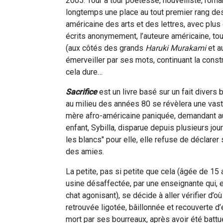
2005. Tour à tour poétesse, nouvelliste, ro
longtemps une place au tout premier rang d
américaine des arts et des lettres, avec plu
écrits anonymement, l’auteure américaine, tou
(aux côtés des grands
Haruki Murakami
et a
émerveiller par ses mots, continuant la cons
cela dure…
Sacrifice
est un livre basé sur un fait divers b
au milieu des années 80 se révèlera une vast
mère afro-américaine paniquée, demandant au
enfant, Sybilla, disparue depuis plusieurs jour
les blancs" pour elle, elle refuse de déclarer 
des amies.
La petite, pas si petite que cela (âgée de 15
usine désaffectée, par une enseignante qui, 
chat agonisant), se décide à aller vérifier d’o
retrouvée ligotée, bâillonnée et recouverte 
mort par ses bourreaux, après avoir été battue