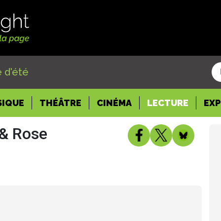
 d'été
SIQUE
THÉÂTRE
CINÉMA
LECTURE
EX
 & Rose