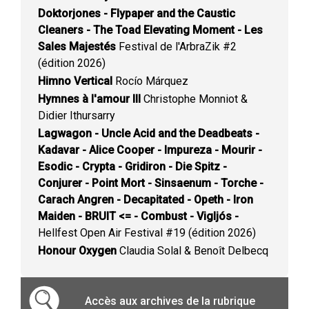
Doktorjones - Flypaper and the Caustic
Cleaners - The Toad Elevating Moment - Les
Sales Majestés
Festival de l'ArbraZik #2
(édition 2026)
Himno Vertical
Rocío Márquez
Hymnes à l'amour III
Christophe Monniot &
Didier Ithursarry
Lagwagon - Uncle Acid and the Deadbeats -
Kadavar - Alice Cooper - Impureza - Mourir -
Esodic - Crypta - Gridiron - Die Spitz -
Conjurer - Point Mort - Sinsaenum - Torche -
Carach Angren - Decapitated - Opeth - Iron
Maiden - BRUIT <= - Combust - Vigljós -
Hellfest Open Air Festival #19 (édition 2026)
Honour Oxygen
Claudia Solal & Benoît Delbecq
Accès aux archives de la rubrique