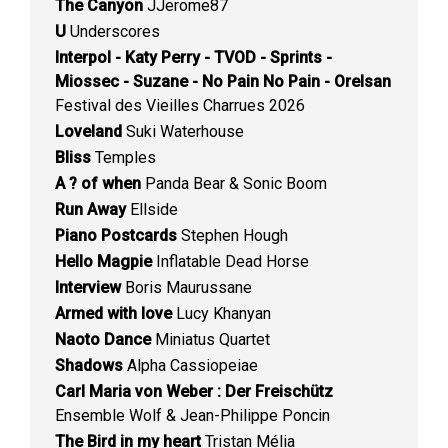
The Canyon
JJerome87
U
Underscores
Interpol - Katy Perry - TVOD - Sprints -
Miossec - Suzane - No Pain No Pain - Orelsan
Festival des Vieilles Charrues 2026
Loveland
Suki Waterhouse
Bliss
Temples
A ? of when
Panda Bear & Sonic Boom
Run Away
Ellside
Piano Postcards
Stephen Hough
Hello Magpie
Inflatable Dead Horse
Interview
Boris Maurussane
Armed with love
Lucy Khanyan
Naoto Dance
Miniatus Quartet
Shadows
Alpha Cassiopeiae
Carl Maria von Weber : Der Freischütz
Ensemble Wolf & Jean-Philippe Poncin
The Bird in my heart
Tristan Mélia