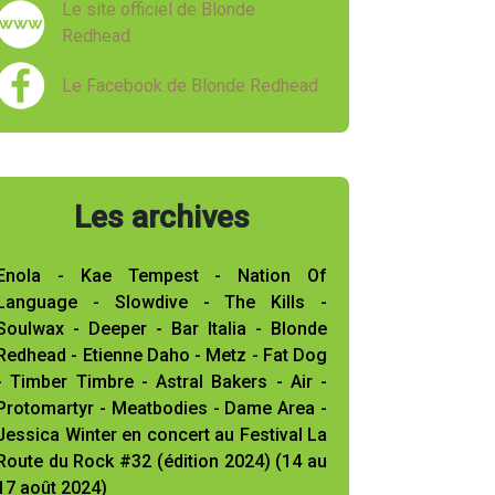
Le site officiel de Blonde
Redhead
Le Facebook de Blonde Redhead
Les archives
Enola - Kae Tempest - Nation Of
Language - Slowdive - The Kills -
Soulwax - Deeper - Bar Italia - Blonde
Redhead - Etienne Daho - Metz - Fat Dog
- Timber Timbre - Astral Bakers - Air -
Protomartyr - Meatbodies - Dame Area -
Jessica Winter en concert au Festival La
Route du Rock #32 (édition 2024) (14 au
17 août 2024)