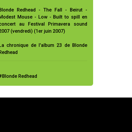
Blonde Redhead - The Fall - Beirut -
Modest Mouse - Low - Built to spill en
concert au Festival Primavera sound
2007 (vendredi) (1er juin 2007)
La chronique de l'album 23 de Blonde
Redhead
#Blonde Redhead