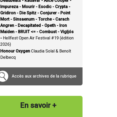
Deadbeats - Kadavar - Alice Cooper -
Impureza - Mourir - Esodic - Crypta -
Gridiron - Die Spitz - Conjurer - Point
Mort - Sinsaenum - Torche - Carach
Angren - Decapitated - Opeth - Iron
Maiden - BRUIT <= - Combust - Vigljós
-
Hellfest Open Air Festival #19 (édition
2026)
Honour Oxygen
Claudia Solal & Benoît
Delbecq
Accès aux archives de la rubrique
En savoir +