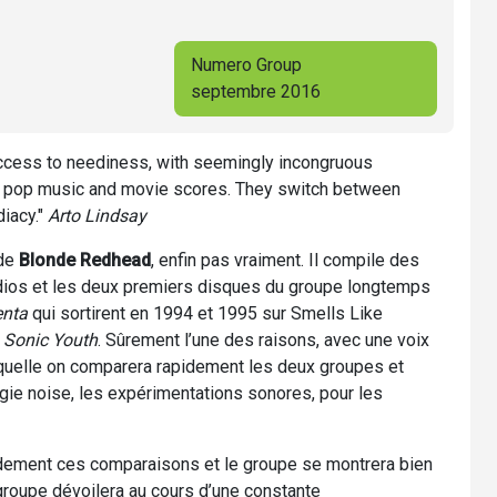
Numero Group
septembre 2016
ccess to neediness, with seemingly incongruous
an pop music and movie scores. They switch between
iacy."
Arto Lindsay
 de
Blonde Redhead
, enfin pas vraiment. Il compile des
dios et les deux premiers disques du groupe longtemps
enta
qui sortirent en 1994 et 1995 sur Smells Like
e
Sonic Youth
. Sûrement l’une des raisons, avec une voix
aquelle on comparera rapidement les deux groupes et
rgie noise, les expérimentations sonores, pour les
idement ces comparaisons et le groupe se montrera bien
groupe dévoilera au cours d’une constante