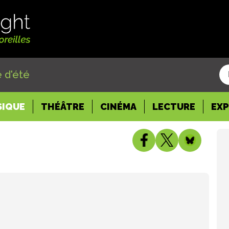
 d'été
SIQUE
THÉÂTRE
CINÉMA
LECTURE
EX