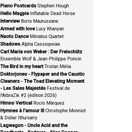
Piano Postcards
Stephen Hough
Hello Magpie
Inflatable Dead Horse
Interview
Boris Maurussane
Armed with love
Lucy Khanyan
Naoto Dance
Miniatus Quartet
Shadows
Alpha Cassiopeiae
Carl Maria von Weber : Der Freischütz
Ensemble Wolf & Jean-Philippe Poncin
The Bird in my heart
Tristan Mélia
Doktorjones - Flypaper and the Caustic
Cleaners - The Toad Elevating Moment
- Les Sales Majestés
Festival de
l'ArbraZik #2 (édition 2026)
Himno Vertical
Rocío Márquez
Hymnes à l'amour III
Christophe Monniot
& Didier Ithursarry
Lagwagon - Uncle Acid and the