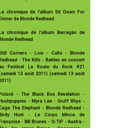
La chronique de l'album Sit Down For
Dinner de Blonde Redhead
La chronique de l'album Barragàn de
Blonde Redhead
Still Corners - Low - Cults - Blonde
Redhead - The Kills - Battles en concert
au Festival La Route du Rock #21
(samedi 13 août 2011) (samedi 13 août
2011)
Polock - The Black Box Revelation -
Hushpuppies - Myra Lee - Gruff Rhys -
Cage The Elephant - Blonde Redhead -
Birdy Hunt - Le Corps Mince de
Françoise - BB Brunes - Q-TIP - Austra -