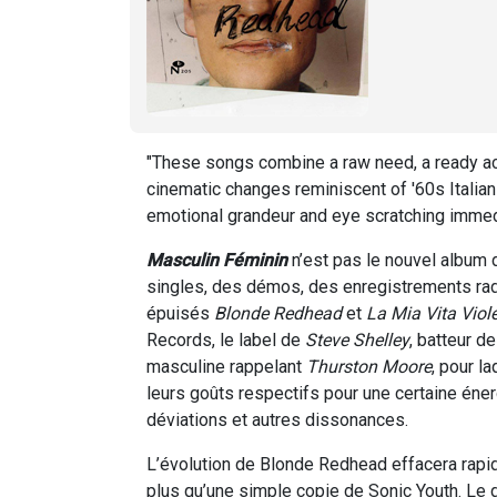
"These songs combine a raw need, a ready a
cinematic changes reminiscent of '60s Itali
emotional grandeur and eye scratching immed
Masculin Féminin
n’est pas le nouvel album
singles, des démos, des enregistrements ra
épuisés
Blonde Redhead
et
La Mia Vita Viol
Records, le label de
Steve Shelley
, batteur d
masculine rappelant
Thurston Moore
, pour l
leurs goûts respectifs pour une certaine éne
déviations et autres dissonances.
L’évolution de Blonde Redhead effacera rap
plus qu’une simple copie de Sonic Youth. Le 