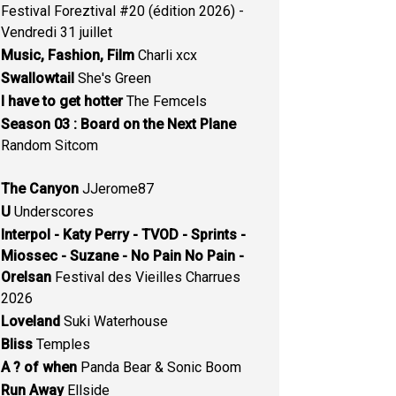
Festival Foreztival #20 (édition 2026) -
Vendredi 31 juillet
Music, Fashion, Film
Charli xcx
Swallowtail
She's Green
I have to get hotter
The Femcels
Season 03 : Board on the Next Plane
Random Sitcom
The Canyon
JJerome87
U
Underscores
Interpol - Katy Perry - TVOD - Sprints -
Miossec - Suzane - No Pain No Pain -
Orelsan
Festival des Vieilles Charrues
2026
Loveland
Suki Waterhouse
Bliss
Temples
A ? of when
Panda Bear & Sonic Boom
Run Away
Ellside