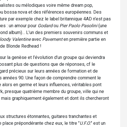
alistes ou mélodiques voire même dream pop,
 ou bossa nova et des références européennes. Des
ure par exemple chez le label britannique 4AD n’est pas
ues : un amour pour
Godard
ou
Pier Paolo Pasolini
(une
cond album)… L’un des premiers souvenirs communs et
loody Valentine
avec
Pavement
en première partie en
e de Blonde Redhead !
ur la genèse et l’évolution d’un groupe qui deviendra
posant plus de questions que de réponses, cf le
regard précieux sur leurs années de formation et de
 des années 90. Une façon de comprendre comment le
e alors en germe et leurs influences, véritables pont
rk, presque quatrième membre du groupe, ville qui ne
r mais graphiquement également et dont ils chercheront
x structures étonnantes, guitares tranchantes et
ie place prépondérante chez eux, le titre "
U.F.O.
" est un