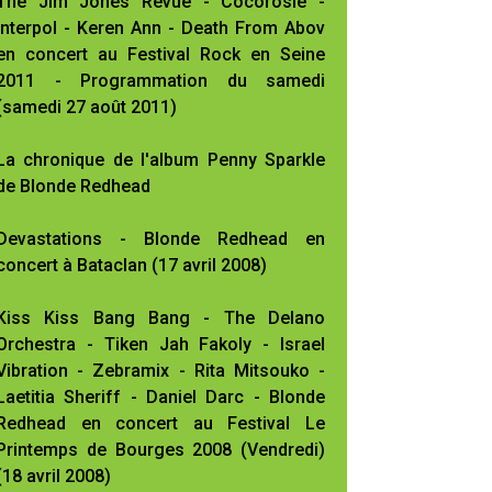
The Jim Jones Revue - Cocorosie -
Interpol - Keren Ann - Death From Abov
en concert au Festival Rock en Seine
2011 - Programmation du samedi
(samedi 27 août 2011)
La chronique de l'album Penny Sparkle
de Blonde Redhead
Devastations - Blonde Redhead en
concert à Bataclan (17 avril 2008)
Kiss Kiss Bang Bang - The Delano
Orchestra - Tiken Jah Fakoly - Israel
Vibration - Zebramix - Rita Mitsouko -
Laetitia Sheriff - Daniel Darc - Blonde
Redhead en concert au Festival Le
Printemps de Bourges 2008 (Vendredi)
(18 avril 2008)