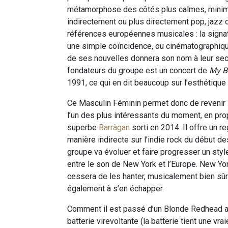
métamorphose des côtés plus calmes, minim
indirectement ou plus directement pop, jazz
références européennes musicales : la signat
une simple coïncidence, ou cinématographiq
de ses nouvelles donnera son nom à leur se
fondateurs du groupe est un concert de
My B
1991, ce qui en dit beaucoup sur l’esthétiqu
Ce Masculin Féminin permet donc de revenir s
l’un des plus intéressants du moment, en pro
superbe
Barràgan
sorti en 2014. Il offre un 
manière indirecte sur l’indie rock du début
groupe va évoluer et faire progresser un styl
entre le son de New York et l’Europe. New Yo
cessera de les hanter, musicalement bien sû
également à s’en échapper.
Comment il est passé d’un Blonde Redhead au
batterie virevoltante (la batterie tient une vra