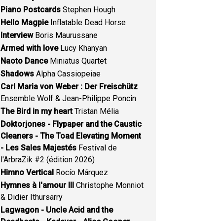
Piano Postcards
Stephen Hough
Hello Magpie
Inflatable Dead Horse
Interview
Boris Maurussane
Armed with love
Lucy Khanyan
Naoto Dance
Miniatus Quartet
Shadows
Alpha Cassiopeiae
Carl Maria von Weber : Der Freischütz
Ensemble Wolf & Jean-Philippe Poncin
The Bird in my heart
Tristan Mélia
Doktorjones - Flypaper and the Caustic
Cleaners - The Toad Elevating Moment
- Les Sales Majestés
Festival de
l'ArbraZik #2 (édition 2026)
Himno Vertical
Rocío Márquez
Hymnes à l'amour III
Christophe Monniot
& Didier Ithursarry
Lagwagon - Uncle Acid and the