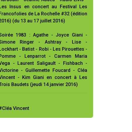
Les Insus en concert au Festival Les
Francofolies de La Rochelle #32 (édition
2016) (du 13 au 17 juillet 2016)
Soirée 1983 : Agathe - Joyce Giani -
Simone Ringer - Ashtray - Lise -
Lockhart - Batist - Robi - Les Pirouettes -
Pomme - Lenparrot - Carmen Maria
Vega - Laurent Saligault - Fishbach -
Victorine - Guillemette Foucard - Cléa
Vincent - Kim Giani en concert à Les
Trois Baudets (jeudi 14 janvier 2016)
#Cléa Vincent