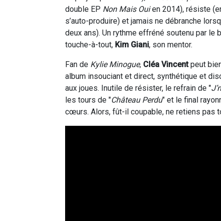
double EP
Non Mais Oui
en 2014), résiste (e
s’auto-produire) et jamais ne débranche lors
deux ans). Un rythme effréné soutenu par le 
touche-à-tout,
Kim Giani
, son mentor.
Fan de
Kylie Minogue
,
Cléa Vincent
peut bien
album insouciant et direct, synthétique et di
aux joues. Inutile de résister, le refrain de "
J’
les tours de "
Château Perdu
" et le final rayon
cœurs. Alors, fût-il coupable, ne retiens pas to