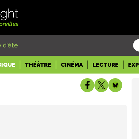
 d'été
SIQUE
THÉÂTRE
CINÉMA
LECTURE
EX