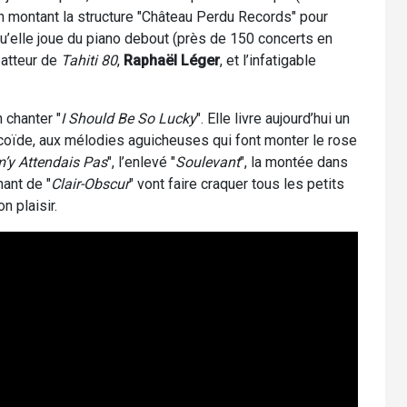
n montant la structure "Château Perdu Records" pour
qu’elle joue du piano debout (près de 150 concerts en
batteur de
Tahiti 80
,
Raphaël Léger
, et l’infatigable
 chanter "
I Should Be So Lucky
". Elle livre aujourd’hui un
scoïde, aux mélodies aguicheuses qui font monter le rose
m’y Attendais Pas
", l’enlevé "
Soulevant
", la montée dans
nant de "
Clair-Obscur
" vont faire craquer tous les petits
n plaisir.