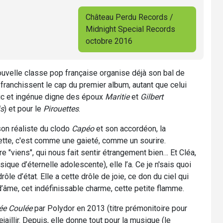
Château Perdu Records /
Midnight Special Records
octobre 2016
ouvelle classe pop française organise déjà son bal de
ranchissent le cap du premier album, autant que celui
chic et ingénue digne des époux
Maritie
et
Gilbert
is
) et pour le
Pirouettes
.
son réaliste du clodo
Capéo
et son accordéon, la
ette, c'est comme une gaieté, comme un sourire.
e "viens", qui nous fait sentir étrangement bien… Et Cléa,
ique d’éternelle adolescente), elle l’a. Ce je n'sais quoi
ôle d’état. Elle a cette drôle de joie, ce don du ciel qui
 d’âme, cet indéfinissable charme, cette petite flamme.
e Coulée
par Polydor en 2013 (titre prémonitoire pour
ejaillir. Depuis, elle donne tout pour la musique (le