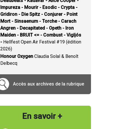
Deadbeats - Kadavar - Alice Cooper -
Impureza - Mourir - Esodic - Crypta -
Gridiron - Die Spitz - Conjurer - Point
Mort - Sinsaenum - Torche - Carach
Angren - Decapitated - Opeth - Iron
Maiden - BRUIT <= - Combust - Vigljós
-
Hellfest Open Air Festival #19 (édition
2026)
Honour Oxygen
Claudia Solal & Benoît
Delbecq
Accès aux archives de la rubrique
En savoir +