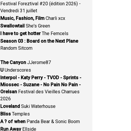
Festival Foreztival #20 (édition 2026) -
Vendredi 31 juillet
Music, Fashion, Film
Charli xcx
Swallowtail
She's Green
I have to get hotter
The Femcels
Season 03 : Board on the Next Plane
Random Sitcom
The Canyon
JJerome87
U
Underscores
Interpol - Katy Perry - TVOD - Sprints -
Miossec - Suzane - No Pain No Pain -
Orelsan
Festival des Vieilles Charrues
2026
Loveland
Suki Waterhouse
Bliss
Temples
A ? of when
Panda Bear & Sonic Boom
Run Away
Ellside