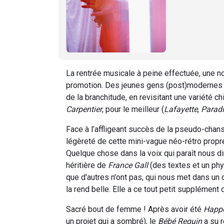
La rentrée musicale à peine effectuée, une n
promotion. Des jeunes gens (post)modernes f
de la branchitude, en revisitant une variété 
Carpentier
, pour le meilleur (
Lafayette
,
Parad
Face à l’affligeant succès de la pseudo-chan
légèreté de cette mini-vague néo-rétro propr
Quelque chose dans la voix qui paraît nous dir
héritière de
France Gall
(des textes et un phys
que d'autres n'ont pas, qui nous met dans un dr
la rend belle. Elle a ce tout petit supplément
Sacré bout de femme ! Après avoir été
Happé
un projet qui a sombré), le
Bébé Requin
a su r