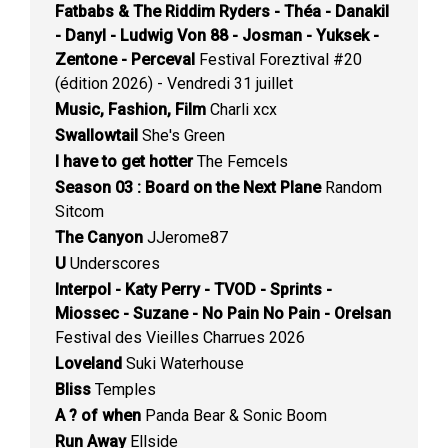
Fatbabs & The Riddim Ryders - Théa - Danakil
- Danyl - Ludwig Von 88 - Josman - Yuksek -
Zentone - Perceval
Festival Foreztival #20
(édition 2026) - Vendredi 31 juillet
Music, Fashion, Film
Charli xcx
Swallowtail
She's Green
I have to get hotter
The Femcels
Season 03 : Board on the Next Plane
Random
Sitcom
The Canyon
JJerome87
U
Underscores
Interpol - Katy Perry - TVOD - Sprints -
Miossec - Suzane - No Pain No Pain - Orelsan
Festival des Vieilles Charrues 2026
Loveland
Suki Waterhouse
Bliss
Temples
A ? of when
Panda Bear & Sonic Boom
Run Away
Ellside