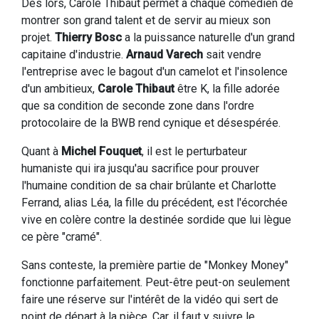
Dès lors, Carole Thibaut permet à chaque comédien de
montrer son grand talent et de servir au mieux son
projet.
Thierry Bosc
a la puissance naturelle d'un grand
capitaine d'industrie.
Arnaud Varech
sait vendre
l'entreprise avec le bagout d'un camelot et l'insolence
d'un ambitieux,
Carole Thibaut
être K, la fille adorée
que sa condition de seconde zone dans l'ordre
protocolaire de la BWB rend cynique et désespérée.
Quant à
Michel Fouquet
, il est le perturbateur
humaniste qui ira jusqu'au sacrifice pour prouver
l'humaine condition de sa chair brûlante et Charlotte
Ferrand, alias Léa, la fille du précédent, est l'écorchée
vive en colère contre la destinée sordide que lui lègue
ce père "cramé".
Sans conteste, la première partie de "Monkey Money"
fonctionne parfaitement. Peut-être peut-on seulement
faire une réserve sur l'intérêt de la vidéo qui sert de
point de départ à la pièce. Car, il faut y suivre le